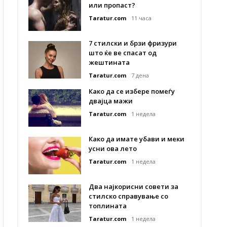
или пропаст?
Taratur.com
11 часа
7 стилски и брзи фризури
што ќе ве спасат од
жештината
Taratur.com
7 дена
Како да се избере помеѓу
двајца мажи
Taratur.com
1 недела
Како да имате убави и меки
усни ова лето
Taratur.com
1 недела
Два најкорисни совети за
стилско справување со
топлината
Taratur.com
1 недела