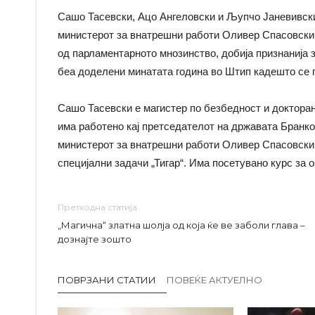
Сашо Тасевски, Ацо Ангеловски и Љупчо Јаневивски
министерот за внатрешни работи Оливер Спасовски,
од парламентарното мнозинство, добија признанија 
беа доделени минатата година во Штип кадешто се 
Сашо Тасевски е магистер по безбедност и докторан
има работено кај претседателот на државата Бранко 
министерот за внатрешни работи Оливер Спасовски.
специјални задачи „Тигар“. Има посетувано курс за
Претходна статија
„Магична“ златна шолја од која ќе ве заболи глава –
дознајте зошто
ПОВРЗАНИ СТАТИИ
ПОВЕЌЕ АКТУЕЛНО