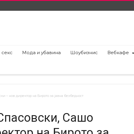
 секс
Мода и убавина
Шоубизнис
Вебкафе
ки – нов директор на Бирото за јавна безбедност
 Спасовски, Сашо
ектор на Бирото за