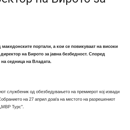
 македонските портали, а кои се повикуваат на високи
 директор на Бирото за јавна безбедност. Според
 на седница на Владата.
скиот службеник од обезбедувањето на премиерот кој извади
 Собранието на 27 април доаѓа на местото на разрешениот
 „МВР Турс”.