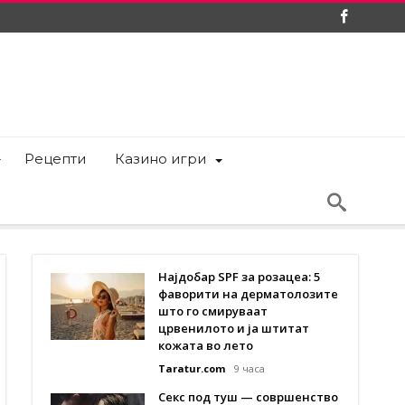
Рецепти
Казино игри
Најдобар SPF за розацеа: 5
фаворити на дерматолозите
што го смируваат
црвенилото и ја штитат
кожата во лето
Taratur.com
9 часа
Секс под туш — совршенство