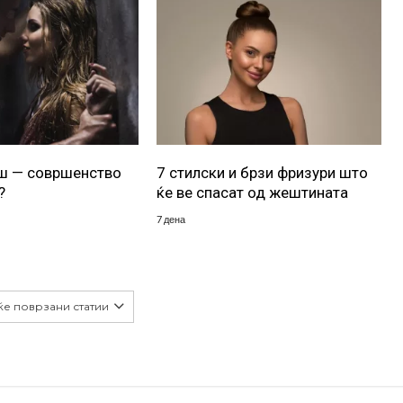
уш — совршенство
7 стилски и брзи фризури што
?
ќе ве спасат од жештината
7 дена
ќе поврзани статии