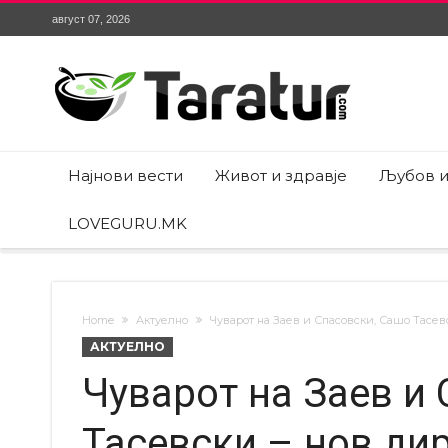
август 07, 2026
Најнови вести
Живот и здравје
Љубов и
LOVEGURU.MK
Home
Актуелно
Чуварот на Заев и Спасовски, Сашо Тасевс
АКТУЕЛНО
Чуварот на Заев и
Тасевски – нов дир