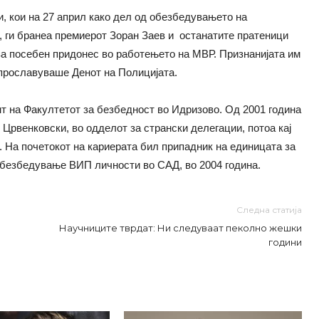
, кои на 27 април како дел од обезбедувањето на
 ги бранеа премиерот Зоран Заев и останатите пратеници
за посебен придонес во работењето на МВР. Признанијата им
прославуваше Денот на Полицијата.
т на Факултетот за безбедност во Идризово. Од 2001 година
Црвенковски, во одделот за странски делегации, потоа кај
 На почетокот на кариерата бил припадник на единицата за
 обезбедување ВИП личности во САД, во 2004 година.
Следна статија
Научниците тврдат: Ни следуваат пеколно жешки
години