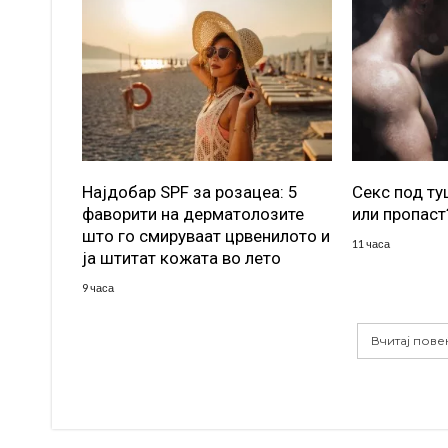
Најдобар SPF за розацеа: 5
Секс под т
фаворити на дерматолозите
или пропаст
што го смируваат црвенилото и
11 часа
ја штитат кожата во лето
9 часа
Вчитај пове