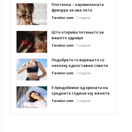
Плетенка – најомилената
фризура за ова лето
Taratur.com
1 недела
Што открива потењето за
вашето здравје
Taratur.com
1 недела
Подобрете го варењето со
неколку едноставни совети
Taratur.com
1 недела
5 придобивки од кризата на
средните години кај жените
Taratur.com
1 недела