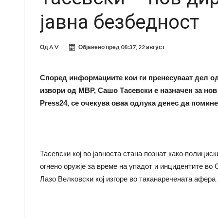
јавна безбедност
Од
A V
Објавено пред
08:37, 22 август
Според информациите кои ги пренесуваат дел од
извори од МВР, Сашо Тасевски е назначен за нов
Press24, се очекува оваа одлука денес да помине
Тасевски кој во јавноста стана познат како полици
огнено оружје за време на упадот и инцидентите во
Лазо Велковски кој изгоре во таканаречената афера