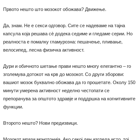
Првото нешто што мозокот обожава? Движење.
Да, знам. Не е секси одговор. Сите се надеваме на тајна
капсула која решава сè додека седиме и гледаме серии. Но
реалноста е помалку гламурозна: пешачење, пливање,
велосипед, лесна физичка активност.
Дури и обичното шетање прави нешто многу елегантно – го
зголемува дотокот на крв до мозокот. Со други зборови:
вашиот мозок буквално обожава да го прошетате. Околу 150
минути умерена активност неделно честопати се
препорачува за општото здравје и поддршка на когнитивните
функции.
Второто нешто? Нови предизвици.
Мозокот мрази монотонија. Ако секој ден изгледа исто, тој