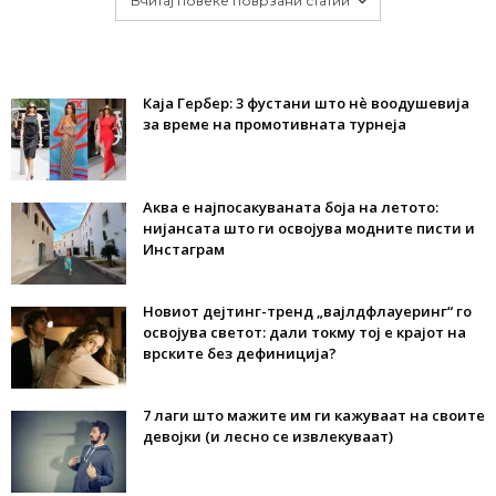
Вчитај повеќе поврзани статии
Каја Гербер: 3 фустани што нè воодушевија
за време на промотивната турнеја
Аква е најпосакуваната боја на летото:
нијансата што ги освојува модните писти и
Инстаграм
Новиот дејтинг-тренд „вајлдфлауеринг“ го
освојува светот: дали токму тој е крајот на
врските без дефиниција?
7 лаги што мажите им ги кажуваат на своите
девојки (и лесно се извлекуваат)