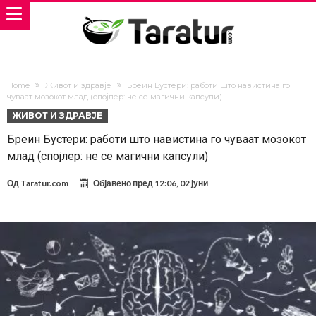
Home
Живот и здравје
Бреин Бустери: работи што навистина го
чуваат мозокот млад (спојлер: не се магични капсули)
ЖИВОТ И ЗДРАВЈЕ
Бреин Бустери: работи што навистина го чуваат мозокот
млад (спојлер: не се магични капсули)
Од
Taratur.com
Објавено пред
12:06, 02 јуни