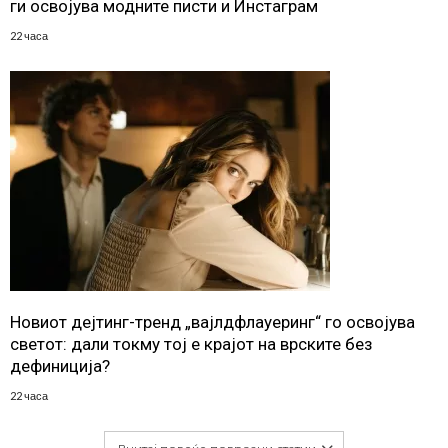
ги освојува модните писти и Инстаграм
22 часа
Новиот дејтинг-тренд „вајлдфлауеринг“ го освојува
светот: дали токму тој е крајот на врските без
дефиниција?
22 часа