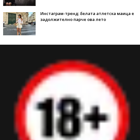
Инстаграм-тренд: белата атлетска маица е
задолжително парче ова лето