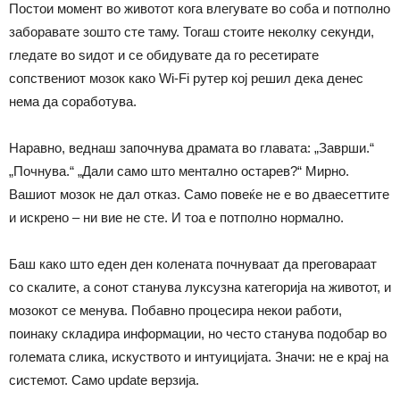
Постои момент во животот кога влегувате во соба и потполно
заборавате зошто сте таму. Тогаш стоите неколку секунди,
гледате во ѕидот и се обидувате да го ресетирате
сопствениот мозок како Wi-Fi рутер кој решил дека денес
нема да соработува.
Наравно, веднаш започнува драмата во главата: „Заврши.“
„Почнува.“ „Дали само што ментално остарев?“ Мирно.
Вашиот мозок не дал отказ. Само повеќе не е во дваесеттите
и искрено – ни вие не сте. И тоа е потполно нормално.
Баш како што еден ден колената почнуваат да преговараат
со скалите, а сонот станува луксузна категорија на животот, и
мозокот се менува. Побавно процесира некои работи,
поинаку складира информации, но често станува подобар во
големата слика, искуството и интуицијата. Значи: не е крај на
системот. Само update верзија.