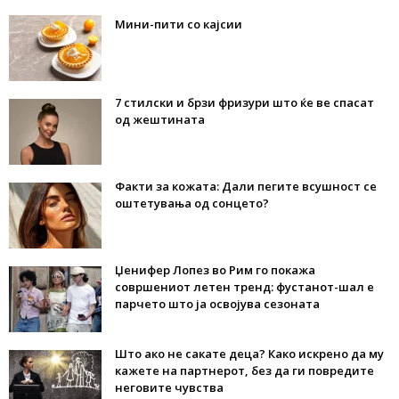
Мини-пити со кајсии
7 стилски и брзи фризури што ќе ве спасат
од жештината
Факти за кожата: Дали пегите всушност се
оштетувања од сонцето?
Џенифер Лопез во Рим го покажа
совршениот летен тренд: фустанот-шал е
парчето што ја освојува сезоната
Што ако не сакате деца? Како искрено да му
кажете на партнерот, без да ги повредите
неговите чувства