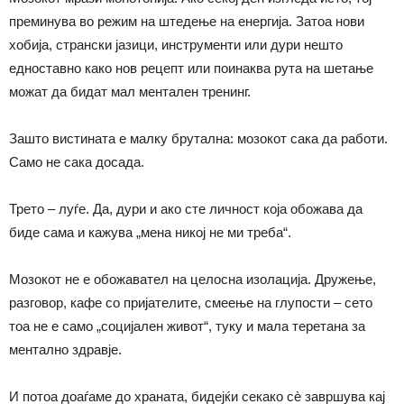
преминува во режим на штедење на енергија. Затоа нови
хобија, странски јазици, инструменти или дури нешто
едноставно како нов рецепт или поинаква рута на шетање
можат да бидат мал ментален тренинг.
Зашто вистината е малку брутална: мозокот сака да работи.
Само не сака досада.
Трето – луѓе. Да, дури и ако сте личност која обожава да
биде сама и кажува „мена никој не ми треба“.
Мозокот не е обожавател на целосна изолација. Дружење,
разговор, кафе со пријателите, смеење на глупости – сето
тоа не е само „социјален живот“, туку и мала теретана за
ментално здравје.
И потоа доаѓаме до храната, бидејќи секако сè завршува кај