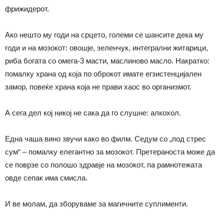
фрижидерот.
Ако нешто му годи на срцето, големи се шансите дека му
годи и на мозокот: овошје, зеленчук, интегрални житарици,
риба богата со омега-3 масти, маслиново масло. Накратко:
помалку храна од која по оброкот имате егзистенцијален
замор, повеќе храна која не прави хаос во организмот.
А сега дел кој никој не сака да го слушне: алкохол.
Една чаша вино звучи како во филм. Седум со „под стрес
сум“ – помалку елегантно за мозокот. Претераноста може да
се поврзе со полошо здравје на мозокот, па рамнотежата
овде сепак има смисла.
И ве молам, да зборуваме за магичните суплименти.