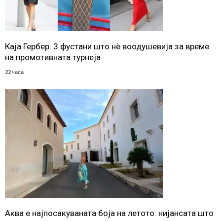
Каја Гербер: 3 фустани што нè воодушевија за време
на промотивната турнеја
22 часа
Аква е најпосакуваната боја на летото: нијансата што