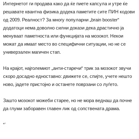
Интернетот ги продава како да ќе пиете капсула и утре ќе
решавате квантна физика додека паметите сите ПИН кодови
од 2009. Реалност? За многу популарни „brain booster“
додатоци нема доволно силни докази дека драстично ја
менуваат паметноста или функцијата на мозокот. Некои
можат да имаат место во специфични ситуации, но не се
универзален магичен стап.
На крајот, најголемиот „анти-старечи“ трик за мозокот звучи
скоро досадно едноставно: движете се, спијте, учете нешто
ново, јадете пристојно и останете поврзани со луѓето.
Зашто мозокот можеби старее, но не мора веднаш да почне
да глуми заборавен главен лик од сопствената драма.
“`