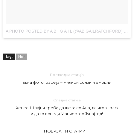
A PHOTO POSTED BY A B I G A I L (@ABIGAILRATCHFORD)
ON
A
Tags
Hot
Претходна статија
Една фотографија – милион солзи и емоции
Следна статија
Хенес: Швајни треба да шета со Ана, да игра голф
и да го исцеди Манчестер Јунајтед!
ПОВРЗАНИ СТАТИИ