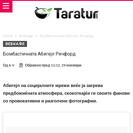
Home
Вебкафе
Бомбастичната Абигејл Речфорд
ВЕБКАФЕ
Бомбастичната Абигејл Речфорд
Од
A V
Објавено пред
11:12, 29 ноември
Абигејл на социјалните мрежи веќе ја загрева
предбожиќната атмосфера, скокоткајќи ги своите фанови
со провокативни и разголени фотографии.