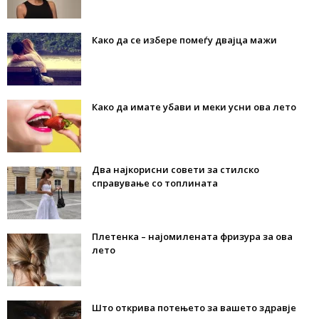
Како да се избере помеѓу двајца мажи
Како да имате убави и меки усни ова лето
Два најкорисни совети за стилско
справување со топлината
Плетенка – најомилената фризура за ова
лето
Што открива потењето за вашето здравје