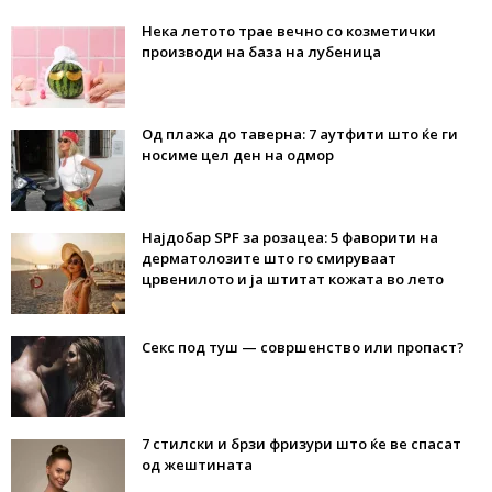
Нека летото трае вечно со козметички
производи на база на лубеница
Од плажа до таверна: 7 аутфити што ќе ги
носиме цел ден на одмор
Најдобар SPF за розацеа: 5 фаворити на
дерматолозите што го смируваат
црвенилото и ја штитат кожата во лето
Секс под туш — совршенство или пропаст?
7 стилски и брзи фризури што ќе ве спасат
од жештината