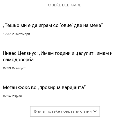
ПОВЕЌЕ ВЕБКАФЕ
„Тешко ми е да играм со ‘овие’ две на мене“
19:37, 23 октомври
Нивес Целзиус: „Имам години и целулит…имам и
самодоверба
09:33, 07 август
Меган Фокс во „проѕирна варијанта“
07:26, 20 јули
Вчитај повеќе поврзани статии