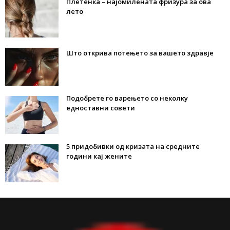
Плетенка – најомилената фризура за ова
лето
Што открива потењето за вашето здравје
Подобрете го варењето со неколку
едноставни совети
5 придобивки од кризата на средните
години кај жените