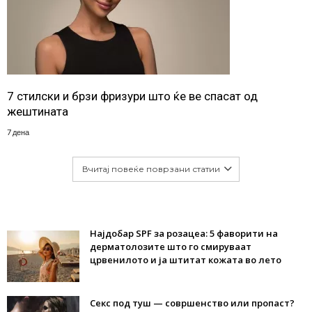
7 стилски и брзи фризури што ќе ве спасат од
жештината
7 дена
Вчитај повеќе поврзани статии
Најдобар SPF за розацеа: 5 фаворити на
дерматолозите што го смируваат
црвенилото и ја штитат кожата во лето
Секс под туш — совршенство или пропаст?