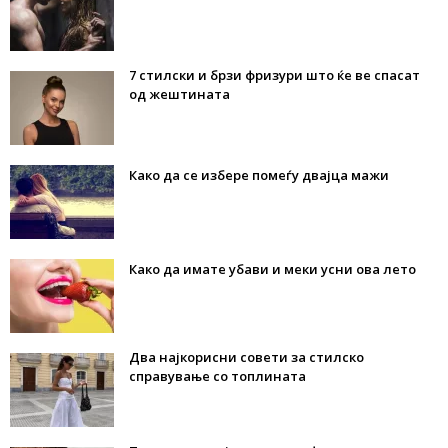
7 стилски и брзи фризури што ќе ве спасат
од жештината
Како да се избере помеѓу двајца мажи
Како да имате убави и меки усни ова лето
Два најкорисни совети за стилско
справување со топлината