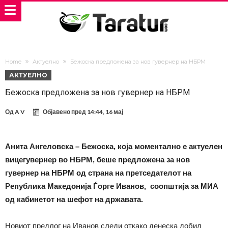
Home
Актуелно
Бежоска предложена за нов гувернер на НБРМ
АКТУЕЛНО
Бежоска предложена за нов гувернер на НБРМ
Од
A V
Објавено пред
14:44, 16 мај
Анита Ангеловска – Бежоска, која моментално е актуелен
вицегувернер во НБРМ, беше предложена за нов
гувернер на НБРМ од страна на претседателот на
Република Македонија Ѓорге Иванов, соопштија за МИА
од кабинетот на шефот на државата.
Новиот предлог на Иванов следи откако денеска добил