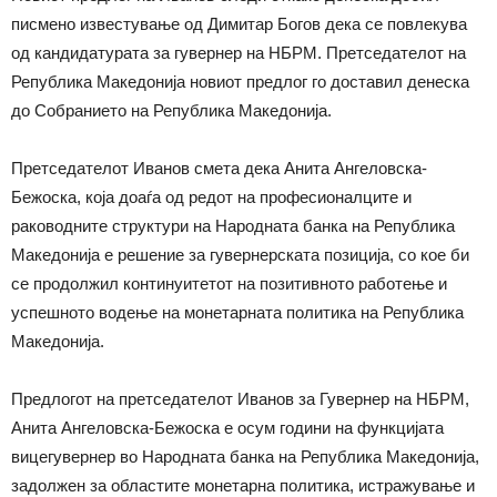
писмено известување од Димитар Богов дека се повлекува
од кандидатурата за гувернер на НБРМ. Претседателот на
Република Македонија новиот предлог го доставил денеска
до Собранието на Република Македонија.
Претседателот Иванов смета дека Анита Ангеловска-
Бежоска, која доаѓа од редот на професионалците и
раководните структури на Народната банка на Република
Македонија е решение за гувернерската позиција, со кое би
се продолжил континуитетот на позитивното работење и
успешното водење на монетарната политика на Република
Македонија.
Предлогот на претседателот Иванов за Гувернер на НБРМ,
Анита Ангеловска-Бежоска е осум години на функцијата
вицегувернер во Народната банка на Република Македонија,
задолжен за областите монетарна политика, истражување и