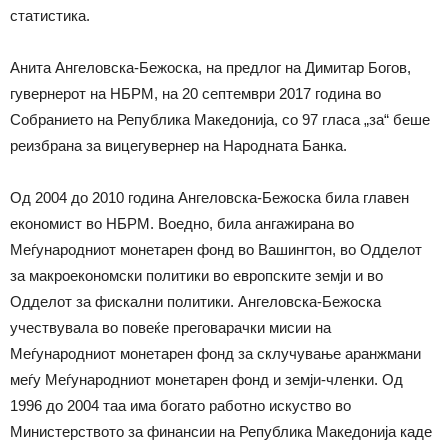
статистика.
Анита Ангеловска-Бежоска, на предлог на Димитар Богов,
гувернерот на НБРМ, на 20 септември 2017 година во
Собранието на Република Македонија, со 97 гласа „за“ беше
реизбрана за вицегувернер на Народната Банка.
Од 2004 до 2010 година Ангеловска-Бежоска била главен
економист во НБРМ. Воедно, била ангажирана во
Меѓународниот монетарен фонд во Вашингтон, во Одделот
за макроекономски политики во европските земји и во
Одделот за фискални политики. Ангеловска-Бежоска
учествувала во повеќе преговарачки мисии на
Меѓународниот монетарен фонд за склучување аранжмани
меѓу Меѓународниот монетарен фонд и земји-членки. Од
1996 до 2004 таа има богато работно искуство во
Министерството за финансии на Република Македонија каде