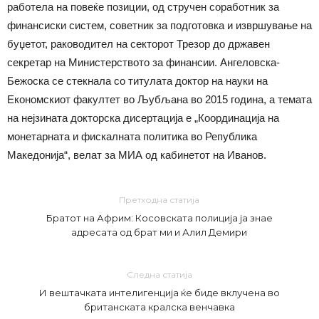
работела на повеќе позиции, од стручен соработник за
финансиски систем, советник за подготовка и извршување на
буџетот, раководител на секторот Трезор до државен
секретар на Министерството за финансии. Ангеловска-
Бежоска се стекнала со титулата доктор на науки на
Економскиот факултет во Љубљана во 2015 година, а темата
на нејзината докторска дисертација е „Координација на
монетарната и фискалната политика во Република
Македонија“, велат за МИА од кабинетот на Иванов.
Претходна статија
Братот на Африм: Косовската полиција ја знае
адресата од брат ми и Алил Демири
Следна статија
И вештачката интелигенција ќе биде вклучена во
британската кралска венчавка