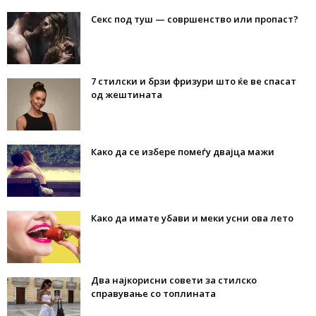
Секс под туш — совршенство или пропаст?
7 стилски и брзи фризури што ќе ве спасат
од жештината
Како да се избере помеѓу двајца мажи
Како да имате убави и меки усни ова лето
Два најкорисни совети за стилско
справување со топлината