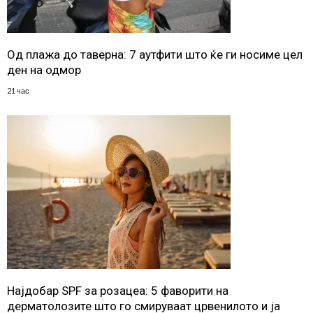
Од плажа до таверна: 7 аутфити што ќе ги носиме цел
ден на одмор
21 час
Најдобар SPF за розацеа: 5 фаворити на
дерматолозите што го смируваат црвенилото и ја