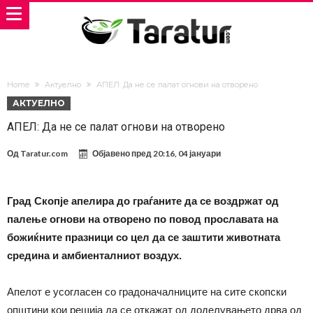
Home
Актуелно
АПЕЛ: Да не се палат огнови на отворено
АКТУЕЛНО
АПЕЛ: Да не се палат огнови на отворено
Од
Taratur.com
Објавено пред
20:16, 04 јануари
Град Скопје апелира до граѓаните да се воздржат од
палење огнови на отворено по повод прославата на
божиќните празници со цел да се заштити животната
средина и амбиенталниот воздух.
Апелот е усогласен со градоначалниците на сите скопски
општини кои решија да се откажат од доделувањето дрва од