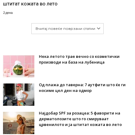
штитат кожата во лето
2 дена
Вчитај повеќе поврзани статии
Нека летото трае вечно со козметички
производи на база на лубеница
Од плажа до таверна: 7 аутфити што ќе ги
носиме цел ден на одмор
Најдобар SPF за розацеа: 5 фаворити на
дерматолозите што го смируваат
црвенилото и ја штитат кожата во лето