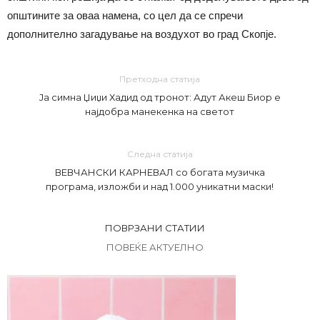
општините за оваа намена, со цел да се спречи
дополнително загадување на воздухот во град Скопје.
Претходна статија
Ја симна Џиџи Хадид од тронот: Адут Акеш Биор е
најдобра манекенка на светот
Следна статија
ВЕВЧАНСКИ КАРНЕВАЛ со богата музичка
програма, изложби и над 1.000 уникатни маски!
ПОВРЗАНИ СТАТИИ
ПОВЕЌЕ АКТУЕЛНО