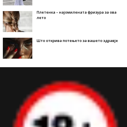
Плетенка – најомилената фризура за ова
лето
Што открива потењето за вашето здравје