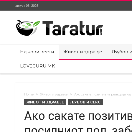
август 06, 2026
Најнови вести
Живот и здравје
Љубов и
LOVEGURU.MK
Home
Живот и здравје
Ако сакате позитивна реакција ка
ЖИВОТ И ЗДРАВЈЕ
ЉУБОВ И СЕКС
Ако сакате позитив
посилниот пол, заб