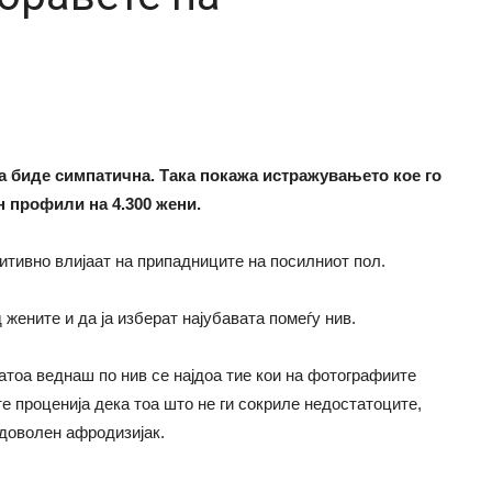
да биде симпатична. Така покажа истражувањето кое го
 профили на 4.300 жени.
итивно влијаат на припадниците на посилниот пол.
жените и да ја изберат најубавата помеѓу нив.
атоа веднаш по нив се најдоа тие кои на фотографиите
е проценија дека тоа што не ги сокриле недостатоците,
 доволен афродизијак.