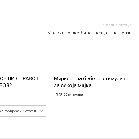
Следна статија
Мадридско дерби за ѕвездата на Челзи
ЕСЕ ЛИ СТРАВОТ
Мирисот на бебето, стимуланс
БОВ?
за секоја мајка!
15:38, 29 октомври
ќе поврзани статии