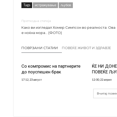
Tags
истражување
љубов
Претходна статија
Како ви изгледал Хомер Симпсон во реалноста: Ова
е ноќна мора… (ФОТО)
ПОВРЗАНИ СТАТИИ
ПОВЕЌЕ ЖИВОТ И ЗДРАВЈЕ
Со компромис на партнерите
ЌЕ НИ ДОН
до поуспешен брак
ПОВЕЌЕ ЉУ
17:12, 23 август
12:00, 22 април
Вчитај пове