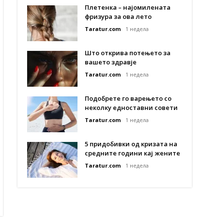
Плетенка – најомилената
фризура за ова лето
Taratur.com
1 недела
Што открива потењето за
вашето здравје
Taratur.com
1 недела
Подобрете го варењето со
неколку едноставни совети
Taratur.com
1 недела
5 придобивки од кризата на
средните години кај жените
Taratur.com
1 недела