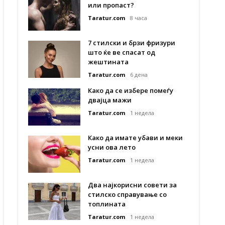
или пропаст?
Taratur.com
8 часа
7 стилски и брзи фризури
што ќе ве спасат од
жештината
Taratur.com
6 дена
Како да се избере помеѓу
двајца мажи
Taratur.com
1 недела
Како да имате убави и меки
усни ова лето
Taratur.com
1 недела
Два најкорисни совети за
стилско справување со
топлината
Taratur.com
1 недела