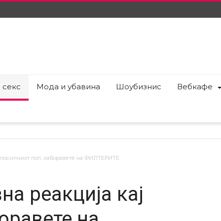
 секс
Мода и убавина
Шоубизнис
Вебкафе
ј посилниот пол, заборавете на ФИЛТЕРИТЕ
на реакција кај
оравете на