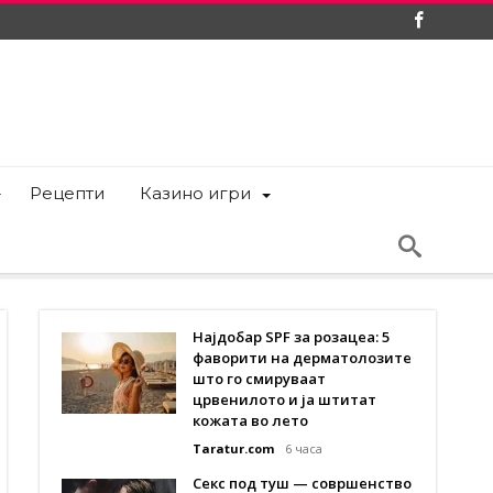
Рецепти
Казино игри
Најдобар SPF за розацеа: 5
фаворити на дерматолозите
што го смируваат
црвенилото и ја штитат
кожата во лето
Taratur.com
6 часа
Секс под туш — совршенство