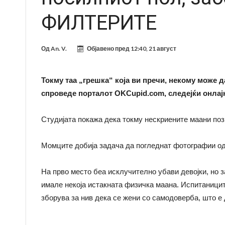
ФИЛТЕРИТЕ
Од
An. V.
Објавено пред
12:40, 21 август
Токму таа „грешка“ која ви пречи, некому може 
спроведе порталот OKCupid.com, следејќи онлајн
Студијата покажа дека токму нескриените маани поз
Момците добија задача да погледнат фотографии од 
На прво место беа исклучително убави девојки, но з
имале некоја истакната физичка маана. Испитаницит
зборува за нив дека се жени со самодоверба, што е