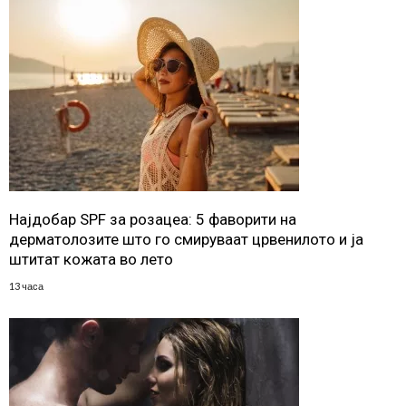
Најдобар SPF за розацеа: 5 фаворити на
дерматолозите што го смируваат црвенилото и ја
штитат кожата во лето
13 часа