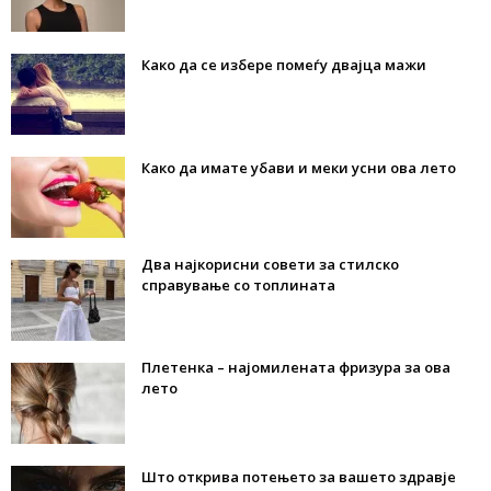
Како да се избере помеѓу двајца мажи
Како да имате убави и меки усни ова лето
Два најкорисни совети за стилско
справување со топлината
Плетенка – најомилената фризура за ова
лето
Што открива потењето за вашето здравје