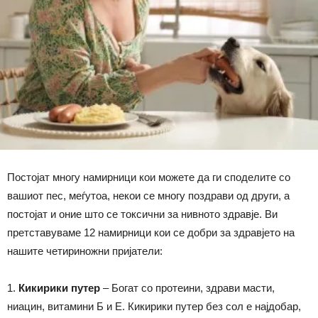
Постојат многу намирници кои можете да ги споделите со
вашиот пес, меѓутоа, некои се многу поздрави од други, а
постојат и оние што се токсични за нивното здравје. Ви
претставуваме 12 намирници кои се добри за здравјето на
нашите четириножни пријатели:
1.
Кикирики путер
– Богат со протеини, здрави масти,
ниацин, витамини Б и Е. Кикирики путер без сол е најдобар,