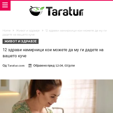
Home
Живот и здравје
12 здрави намирници кои можете да му ги
дадете на вашето куче
ЖИВОТ И ЗДРАВЈЕ
12 здрави намирници кои можете да му ги дадете на
вашето куче
Од
Taratur.com
Објавено пред
12:04, 03 јули