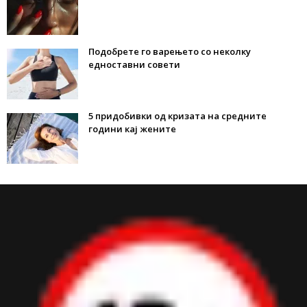
Подобрете го варењето со неколку
едноставни совети
5 придобивки од кризата на средните
години кај жените