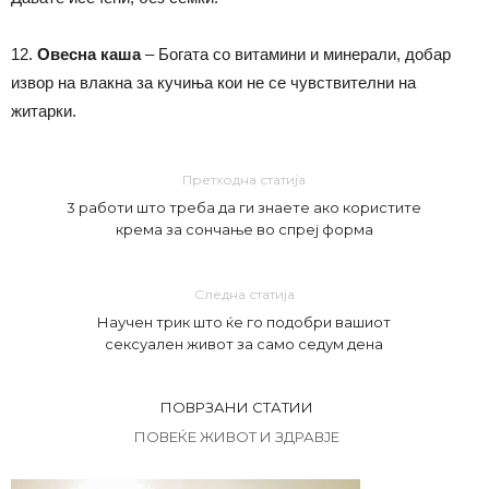
12.
Овесна каша
– Богата со витамини и минерали, добар
извор на влакна за кучиња кои не се чувствителни на
житарки.
Претходна статија
3 работи што треба да ги знаете ако користите
крема за сончање во спреј форма
Следна статија
Научен трик што ќе го подобри вашиот
сексуален живот за само седум дена
ПОВРЗАНИ СТАТИИ
ПОВЕЌЕ ЖИВОТ И ЗДРАВЈЕ