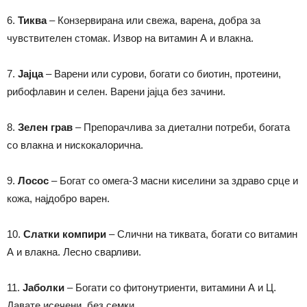
6.
Тиква
– Конзервирана или свежа, варена, добра за
чувствителен стомак. Извор на витамин А и влакна.
7.
Јајца
– Варени или сурови, богати со биотин, протеини,
рибофлавин и селен. Варени јајца без зачини.
8.
Зелен грав
– Препорачлива за диетални потреби, богата
со влакна и нискокалорична.
9.
Лосос
– Богат со омега-3 масни киселини за здраво срце и
кожа, најдобро варен.
10.
Слатки компири
– Слични на тиквата, богати со витамин
А и влакна. Лесно сварливи.
11.
Јаболки
– Богати со фитонутриенти, витамини А и Ц.
Давате исечени, без семки.