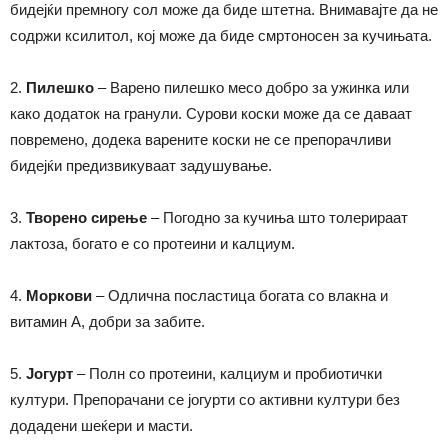
бидејќи премногу сол може да биде штетна. Внимавајте да не
содржи ксилитол, кој може да биде смртоносен за кучињата.
2.
Пилешко
– Варено пилешко месо добро за ужинка или
како додаток на гранули. Сурови коски може да се даваат
повремено, додека варените коски не се препорачливи
бидејќи предизвикуваат задушување.
3.
Творено сирење
– Погодно за кучиња што толерираат
лактоза, богато е со протеини и калциум.
4.
Моркови
– Одлична посластица богата со влакна и
витамин А, добри за забите.
5.
Јогурт
– Полн со протеини, калциум и пробиотички
култури. Препорачани се јогурти со активни култури без
додадени шеќери и масти.