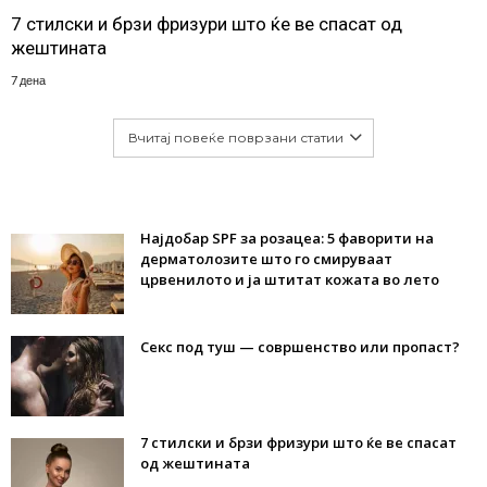
7 стилски и брзи фризури што ќе ве спасат од
жештината
7 дена
Вчитај повеќе поврзани статии
Најдобар SPF за розацеа: 5 фаворити на
дерматолозите што го смируваат
црвенилото и ја штитат кожата во лето
Секс под туш — совршенство или пропаст?
7 стилски и брзи фризури што ќе ве спасат
од жештината