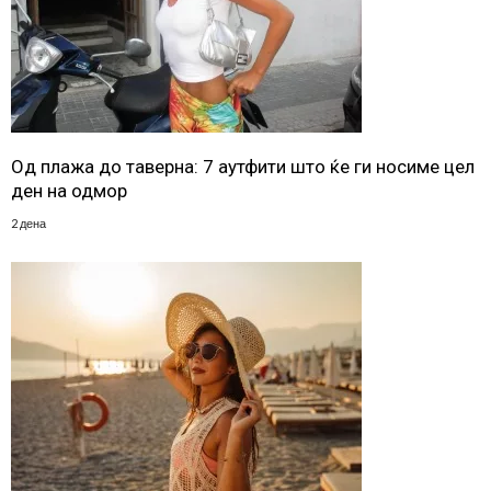
Од плажа до таверна: 7 аутфити што ќе ги носиме цел
ден на одмор
2 дена