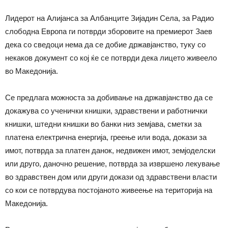
Лидерот на Алијанса за Албанците Зијадин Села, за Радио
слободна Европа ги потврди зборовите на премиерот Заев
дека со сведоци нема да се добие државјанство, туку со
некаков документ со кој ќе се потврди дека лицето живеело
во Македонија.
Се предлага можноста за добивање на државјанство да се
докажува со ученички книшки, здравствени и работнички
книшки, штедни книшки во банки низ земјава, сметки за
платена електрична енергија, греење или вода, докази за
имот, потврда за платен данок, недвижен имот, земјоделски
или друго, даночно решение, потврда за извршено лекување
во здравствен дом или други докази од здравствени власти
со кои се потврдува постојаното живеење на територија на
Македонија.