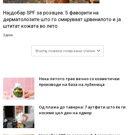
Најдобар SPF за розацеа: 5 фаворити на
дерматолозите што го смируваат црвенилото и ја
штитат кожата во лето
3 дена
Вчитај повеќе поврзани статии
Нека летото трае вечно со козметички
производи на база на лубеница
Од плажа до таверна: 7 аутфити што ќе ги
носиме цел ден на одмор