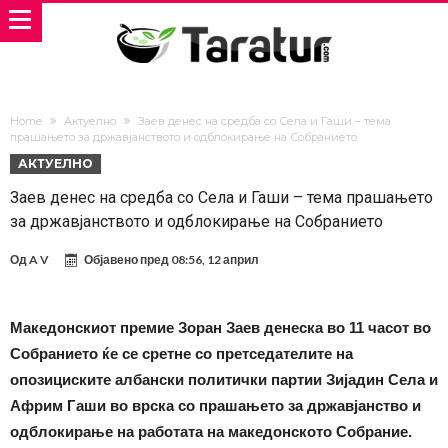
Home
Актуелно
Заев денес на средба со Села и Гаши – тема
прашањето за државјанството и одблокирање на Собранието
АКТУЕЛНО
Заев денес на средба со Села и Гаши – тема прашањето
за државјанството и одблокирање на Собранието
Од
A V
Објавено пред
08:56, 12 април
Македонскиот премие Зоран Заев денеска во 11 часот во
Собранието ќе се сретне со претседателите на
опозициските албански политички партии Зијадин Села и
Африм Гаши во врска со прашањето за државјанство и
одблокирање на работата на македонското Собрание.