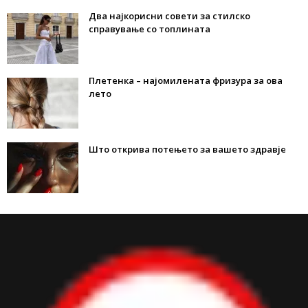
Два најкорисни совети за стилско
справување со топлината
Плетенка – најомилената фризура за ова
лето
Што открива потењето за вашето здравје