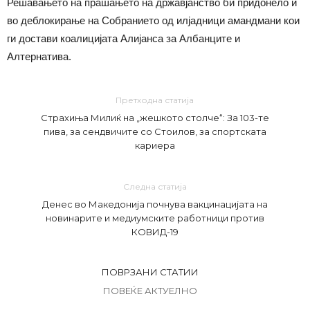
Решавањето на прашањето на државјанство би придонело и
во деблокирање на Собранието од илјадници амандмани кои
ги достави коалицијата Алијанса за Албанците и
Алтернатива.
Претходна статија
Страхиња Милиќ на „жешкото столче“: За 103-те
пива, за сендвичите со Стоилов, за спортската
кариера
Следна статија
Денес во Македонија почнува вакцинацијата на
новинарите и медиумските работници против
КОВИД-19
ПОВРЗАНИ СТАТИИ
ПОВЕЌЕ АКТУЕЛНО