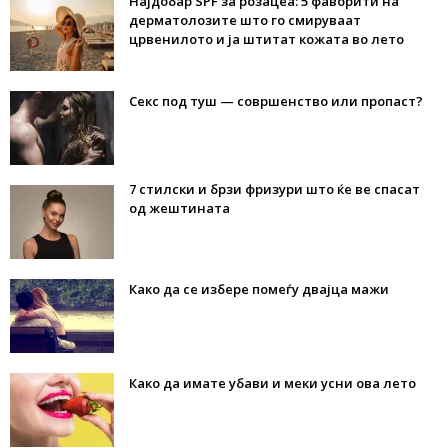
Најдобар SPF за розацеа: 5 фаворити на
дерматолозите што го смируваат
црвенилото и ја штитат кожата во лето
Секс под туш — совршенство или пропаст?
7 стилски и брзи фризури што ќе ве спасат
од жештината
Како да се избере помеѓу двајца мажи
Како да имате убави и меки усни ова лето