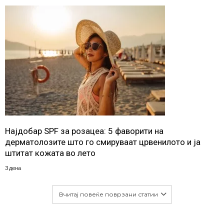
Најдобар SPF за розацеа: 5 фаворити на
дерматолозите што го смируваат црвенилото и ја
штитат кожата во лето
3 дена
Вчитај повеќе поврзани статии