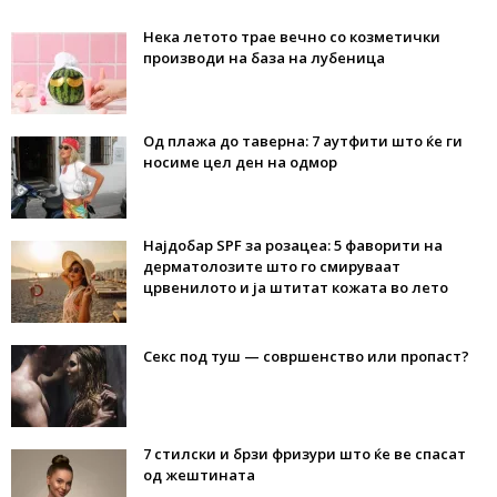
Нека летото трае вечно со козметички
производи на база на лубеница
Од плажа до таверна: 7 аутфити што ќе ги
носиме цел ден на одмор
Најдобар SPF за розацеа: 5 фаворити на
дерматолозите што го смируваат
црвенилото и ја штитат кожата во лето
Секс под туш — совршенство или пропаст?
7 стилски и брзи фризури што ќе ве спасат
од жештината