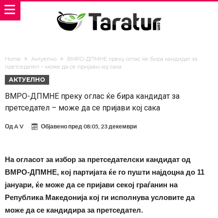
Home
Актуелно
ВМРО-ДПМНЕ преку оглас ќе бира кандидат за
претседател – може да се пријави кој сака
АКТУЕЛНО
ВМРО-ДПМНЕ преку оглас ќе бира кандидат за
претседател – може да се пријави кој сака
Од
A V
Објавено пред
08:05, 23 декември
На огласот за избор за претседателски кандидат од
ВМРО-ДПМНЕ, кој партијата ќе го пушти најдоцна до 11
јануари, ќе може да се пријави секој граѓанин на
Република Македонија кој ги исполнува условите да
може да се кандидира за претседател.