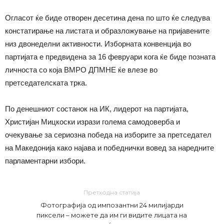
Огласот ќе биде отворен десетина дена по што ќе следува
констатирање на листата и образложување на пријавените
низ двонеделни активности. Изборната конвенција во
партијата е предвидена за 16 февруари кога ќе биде позната
личноста со која ВМРО ДПМНЕ ќе влезе во
претседателската трка.
По денешниот состанок на ИК, лидерот на партијата,
Христијан Мицкоски изрази голема самодоверба и
очекување за сериозна победа на изборите за претседател
на Македонија како најава и победнички вовед за наредните
парламентарни избори.
Претходна статија
Фотографија од импозантни 24 милијарди
пиксели – можете да им ги видите лицата на