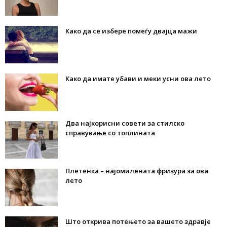
Како да се избере помеѓу двајца мажи
Како да имате убави и меки усни ова лето
Два најкорисни совети за стилско
справување со топлината
Плетенка – најомилената фризура за ова
лето
Што открива потењето за вашето здравје