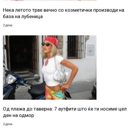
Нека летото трае вечно со козметички производи на
база на лубеница
2 дена
Од плажа до таверна: 7 аутфити што ќе ги носиме цел
ден на одмор
2 дена