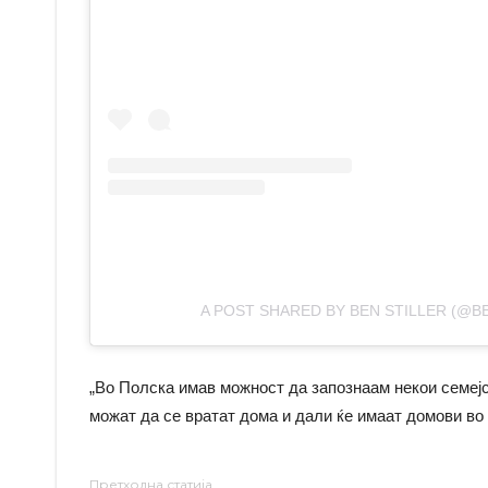
A POST SHARED BY BEN STILLER (@B
„Во Полска имав можност да запознаам некои семејств
можат да се вратат дома и дали ќе имаат домови во 
Претходна статија