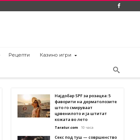
Рецепти
Казино игри
Најдобар SPF за розацеа: 5
фаворити на дерматолозите
што го смируваат
црвенилото и ја штитат
кожата во лето
Taratur.com
10 часа
Секс под туш — совршенство