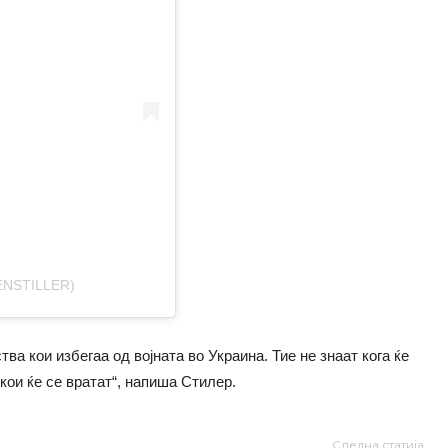
ENSTILLER)
а кои избегаа од војната во Украина. Тие не знаат кога ќе
кои ќе се вратат“, напиша Стилер.
Следна статија