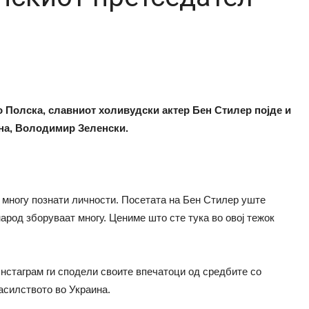
о Полска, славниот холивудски актер Бен Стилер појде и
ина, Володимир Зеленски.
д многу познати личности. Посетата на Бен Стилер уште
арод зборуваат многу. Цениме што сте тука во овој тежок
Инстаграм ги сподели своите впечатоци од средбите со
асилството во Украина.