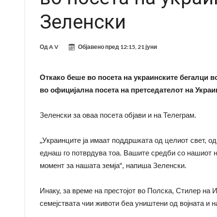
Зеленски
Од
A V
Објавено пред
12:15, 21 јуни
Откако беше во посета на украинските бегалци в
во официјална посета на претседателот на Укра
Зеленски за оваа посета објави и на Телеграм.
„Украинците ја имаат поддршката од целиот свет, о
еднаш го потврдува тоа. Вашите средби со нашиот н
момент за нашата земја“, напиша Зеленски.
Инаку, за време на престојот во Полска, Стилер на 
семејствата чии животи беа уништени од војната и н