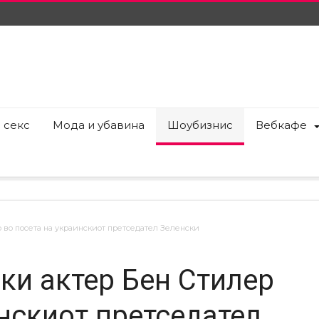
 секс
Мода и убавина
Шоубизнис
Вебкафе
 во посета на украинскиот претседател Зеленски
ки актер Бен Стилер
инскиот претседател