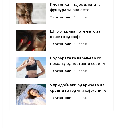
Плетенка – најомилената
фризура за ова лето
Taratur.com
1 недела
Што открива потењето за
вашето здравје
Taratur.com
1 недела
Подобрете го варењето со
неколку едноставни совети
Taratur.com
1 недела
5 придобивки од кризата на
средните години кај жените
Taratur.com
1 недела