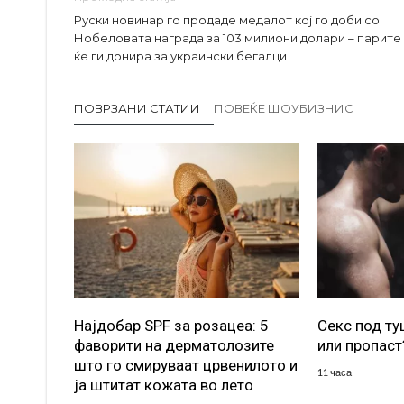
Руски новинар го продаде медалот кој го доби со
Нобеловата награда за 103 милиони долари – парите
ќе ги донира за украински бегалци
ПОВРЗАНИ СТАТИИ
ПОВЕЌЕ ШОУБИЗНИС
Најдобар SPF за розацеа: 5
Секс под т
фаворити на дерматолозите
или пропаст
што го смируваат црвенилото и
11 часа
ја штитат кожата во лето