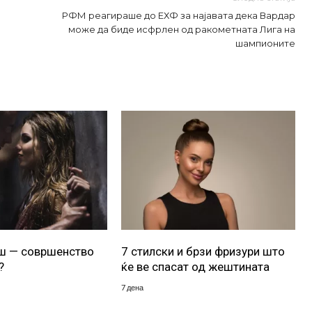
РФМ реагираше до ЕХФ за најавата дека Вардар
може да биде исфрлен од ракометната Лига на
шампионите
уш — совршенство
7 стилски и брзи фризури што
?
ќе ве спасат од жештината
7 дена