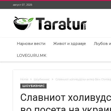
август 07, 2026
Најнови вести
Живот и здравје
Љубов и
LOVEGURU.MK
Home
Шоубизнис
Славниот холивудски актер Бен Стилер
ШОУБИЗНИС
Славниот холивудс
во посета на укра