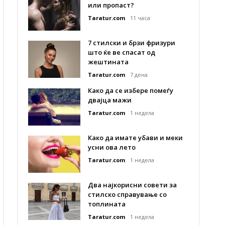
или пропаст?
Taratur.com
11 часа
7 стилски и брзи фризури
што ќе ве спасат од
жештината
Taratur.com
7 дена
Како да се избере помеѓу
двајца мажи
Taratur.com
1 недела
Како да имате убави и меки
усни ова лето
Taratur.com
1 недела
Два најкорисни совети за
стилско справување со
топлината
Taratur.com
1 недела