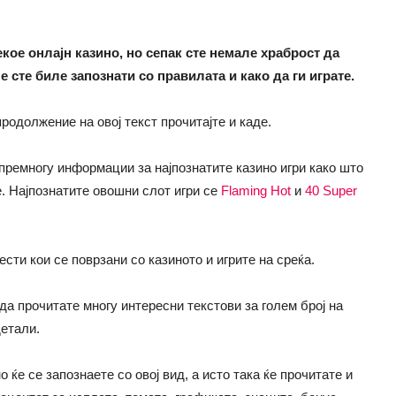
кое онлајн казино, но сепак сте немале храброст да
 сте биле запознати со правилата и како да ги играте.
продолжение на овој текст прочитајте и каде.
премногу информации за најпознатите казино игри како што
е. Најпознатите овошни слот игри се
Flaming Hot
и
40 Super
сти кои се поврзани со казиното и игрите на среќа.
да прочитате многу интересни текстови за голем број на
детали.
 ќе се запознаете со овој вид, а исто така ќе прочитате и