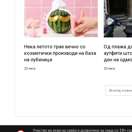
Нека летото трае вечно со
Од плажа до
козметички производи на база
аутфити што
на лубеница
ден на одм
22 часа
22 часа
Вчитај пове
Учество во игри на среќа е дозволено за лица со 18+ го