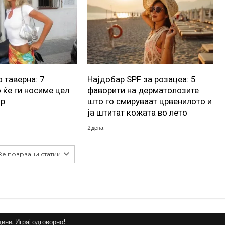
 таверна: 7
Најдобар SPF за розацеа: 5
 ќе ги носиме цел
фаворити на дерматолозите
ор
што го смируваат црвенилото и
ја штитат кожата во лето
2 дена
ќе поврзани статии
дини. Играј одговорно!