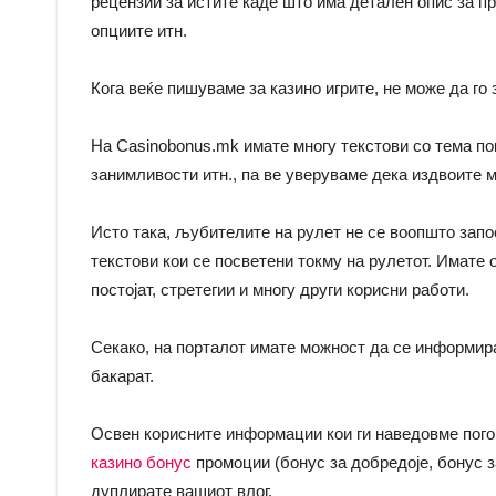
рецензии за истите каде што има детален опис за пр
опциите итн.
Кога веќе пишуваме за казино игрите, не може да го
На Casinobonus.mk имате многу текстови со тема пок
занимливости итн., па ве уверуваме дека издвоите 
Исто така, љубителите на рулет не се воопшто запо
текстови кои се посветени токму на рулетот. Имате о
постојат, стретегии и многу други корисни работи.
Секако, на порталот имате можност да се информират
бакарат.
Освен корисните информации кои ги наведовме погор
казино бонус
промоции (бонус за добредоје, бонус за 
дуплирате вашиот влог.