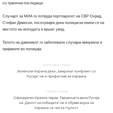
со трагични последици.
Случајот за МИА го потврди портпаролот на СВР Охрид,
Стефан Димоски, посочувајќи дека полициски екипи се на
местото на незгодата и вршат увид.
Телото на давеникот го забележале случајни минувачи и
пријавиле во полиција.
Претходна статија
Зеленски порача дека „замрзнат конфликт со
Русија“ не е прифатлив за Украина
Следна статија
Официјален Кремљ тврди: Тврдењата дека Русија
на „Денот на победата“ ќе ѝ објави војна на
Украина се чиста глупост