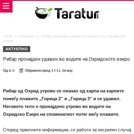
Home
Актуелно
Рибар пронајден удавен во водите на Охридското
езеро
АКТУЕЛНО
Рибар пронајден удавен во водите на Охридското езеро
Од
A V
Објавено пред
17:11, 04 мај
Рибар од Охрид утрово се лизнал од карпа на карпите
помеѓу плажите „Горица 2“ и „Горица 3“ и се удавил.
Неговото тело е пронајдено утрово во водите на
Охридско Езеро на споменатиот потег меѓу плажите.
Според првичните информации, се работи за несреќен случај