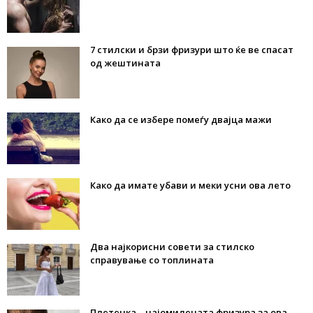
7 стилски и брзи фризури што ќе ве спасат
од жештината
Како да се избере помеѓу двајца мажи
Како да имате убави и меки усни ова лето
Два најкорисни совети за стилско
справување со топлината
Плетенка – најомилената фризура за ова