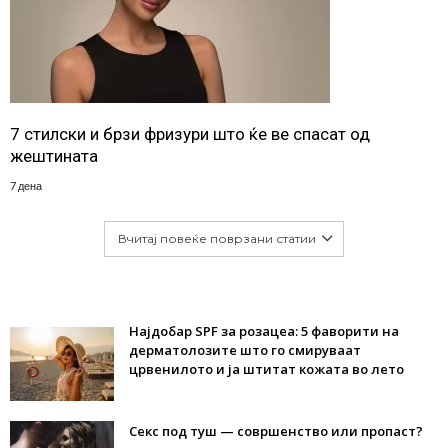
7 стилски и брзи фризури што ќе ве спасат од
жештината
7 дена
Вчитај повеќе поврзани статии
Најдобар SPF за розацеа: 5 фаворити на
дерматолозите што го смируваат
црвенилото и ја штитат кожата во лето
Секс под туш — совршенство или пропаст?