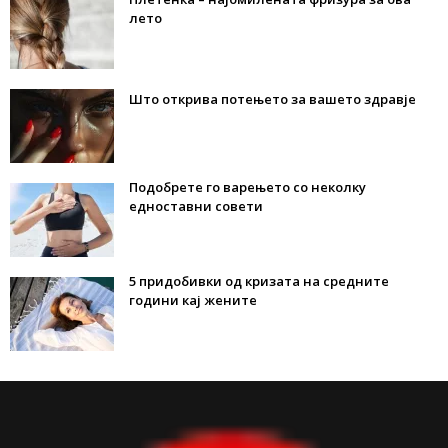
лето
Што открива потењето за вашето здравје
Подобрете го варењето со неколку
едноставни совети
5 придобивки од кризата на средните
години кај жените