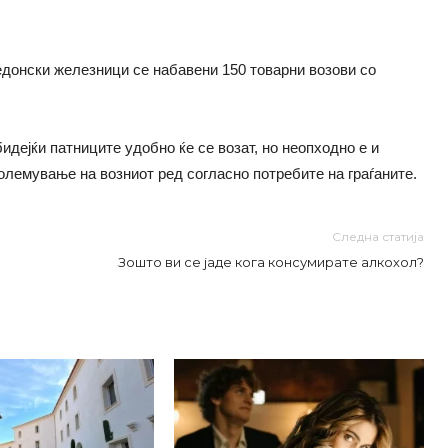
едонски железници се набавени 150 товарни возови со
дејќи патниците удобно ќе се возат, но неопходно е и
лемување на возниот ред согласно потребите на граѓаните.
Следна статија
Зошто ви се јаде кога консумирате алкохол?