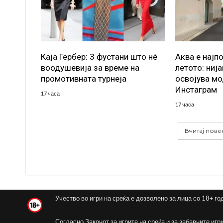
Каја Гербер: 3 фустани што нè
Аква е најп
воодушевија за време на
летото: ниј
промотивната турнеја
освојува мо
Инстаграм
17 часа
17 часа
Вчитај пове
Учество во игри на среќа е дозволено за лица со 18+ го
Согласно Законот за игрите на среќа и за забавните игр