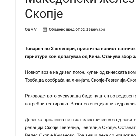
Скопје
Од
A V
Објавено пред
07:52, 26 јануари
Товарен во 3 шлепери, пристигна новиот патнички
гарнитури кои допатуваа од Кина. Станува збор з
Новиот воз е на дизел погон, купен од кинеската к
Треба да сообраќа на линијата Скопје-Гевгелија-Скоп
Раководството очекува да биде пуштен во редовен с
потребни тестирања. Возот со специјални хидраулич
Денеска пристигна петтиот електричен воз од новите
релација Скопје Гевгелија, Гевгелија Скопје. Остан
Велес Скопје Куманово. Тоа значи дека со новиот во