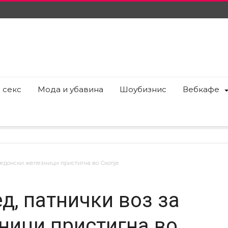
 секс
Мода и убавина
Шоубизнис
Вебкафе
акедонски железници пристигна во Скопје
ед, патнички воз за
ници пристигна во