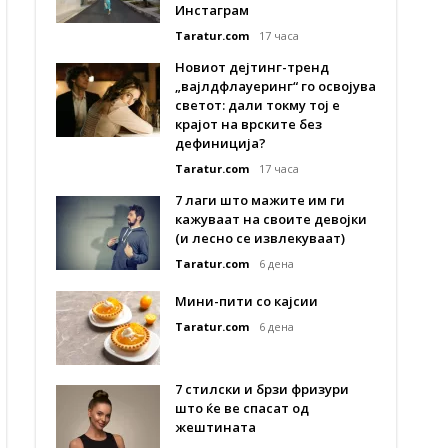
Инстаграм
Taratur.com
17 часа
Новиот дејтинг-тренд
„вајлдфлауеринг“ го освојува
светот: дали токму тој е
крајот на врските без
дефиниција?
Taratur.com
17 часа
7 лаги што мажите им ги
кажуваат на своите девојки
(и лесно се извлекуваат)
Taratur.com
6 дена
Мини-пити со кајсии
Taratur.com
6 дена
7 стилски и брзи фризури
што ќе ве спасат од
жештината