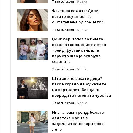
Taratur.com
6 дена
Факти за кожата: Дали
пегите всушност се
оштетувања од сонцето?
Taratur.com
6 дена
Џенифер Лопез во Рим го
покажа совршениот летен
тренд: фустанот-шал е
парчето што ја освојува
сезоната
Taratur.com
6 дена
Што ако не сакате деца?
Како искрено да му кажете
на партнерот, без да ги
повредите неговите чувства
Taratur.com
6 дена
Инстаграм-тренд: белата
атлетска маица е
задолжително парче ова
лето