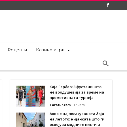
Рецепти
Казино игри
Каја Гербер: 3 фустани што
нè воодушевија за време на
промотивната турнеја
Taratur.com
17 часа
Аква е најпосакуваната боја
на летото: нијансата што ги
освојува модните писти и