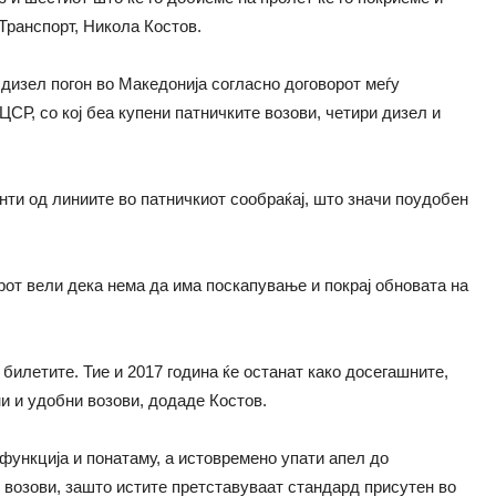
Транспорт, Никола Костов.
дизел погон во Македонија согласно договорот меѓу
ЦСР, со кој беа купени патничките возови, четири дизел и
нти од линиите во патничкиот сообраќај, што значи поудобен
рот вели дека нема да има поскапување и покрај обновата на
билетите. Тие и 2017 година ќе останат како досегашните,
и и удобни возови, додаде Костов.
функција и понатаму, а истовремено упати апел до
е возови, зашто истите претставуваат стандард присутен во