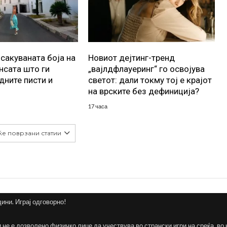
осакуваната боја на
Новиот дејтинг-тренд
ансата што ги
„вајлдфлауеринг“ го освојува
дните писти и
светот: дали токму тој е крајот
на врските без дефиниција?
17 часа
ќе поврзани статии
дини. Играј одговорно!
и не е дозволено физичко лице да учествува во странски игри на среќа, во 