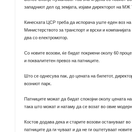
западниот дел од земјата, изјави директорот на МЖ 
Кинеската ЦСР треба да испорача уште еден воз на 
Министерството за транспорт и врски и компанијата 
два со електромотор.
Со новите возови, ќе бидат покриени околу 60 проце
и поквалитетен превоз на патниците.
Што се однесува пак, до цената на билетот, директо
возниот парк.
Патниците можат да бидат спокојни околу цената на 
така што можат и натаму да се возат во овие модерн
Костов додава дека и старите возови остануваат во 
патниците да ги чуваат и да не ги оштетуваат новит