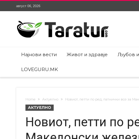
август 06, 2026
Најнови вести
Живот и здравје
Љубов и
LOVEGURU.MK
Home
Актуелно
Новиот, петти по ред, патнички воз за М
АКТУЕЛНО
Новиот, петти по р
Македонски желез