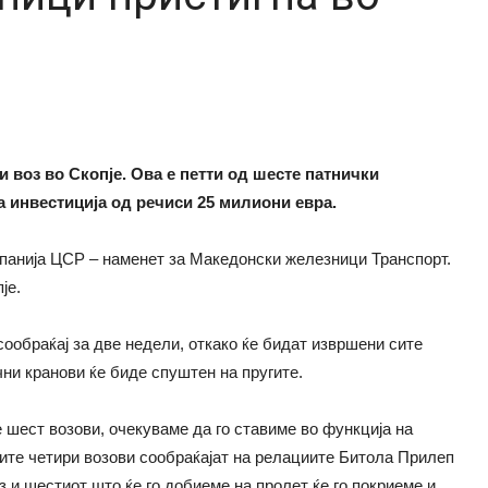
 воз во Скопје. Ова е петти од шесте патнички
а инвестиција од речиси 25 милиони евра.
омпанија ЦСР – наменет за Македонски железници Транспорт.
је.
ообраќај за две недели, откако ќе бидат извршени сите
ни кранови ќе биде спуштен на пругите.
 шест возови, очекуваме да го ставиме во функција на
атите четири возови сообраќајат на релациите Битола Прилеп
з и шестиот што ќе го добиеме на пролет ќе го покриеме и