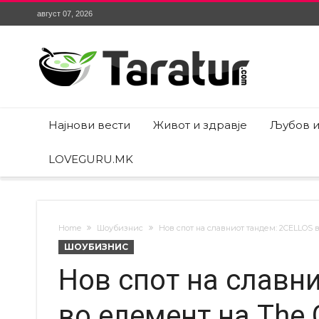
август 07, 2026
Најнови вести
Живот и здравје
Љубов и
LOVEGURU.MK
Home
Шоубизнис
Нов спот на славниот тандем: 2CELLOS в
ШОУБИЗНИС
Нов спот на славн
во елемент на The 