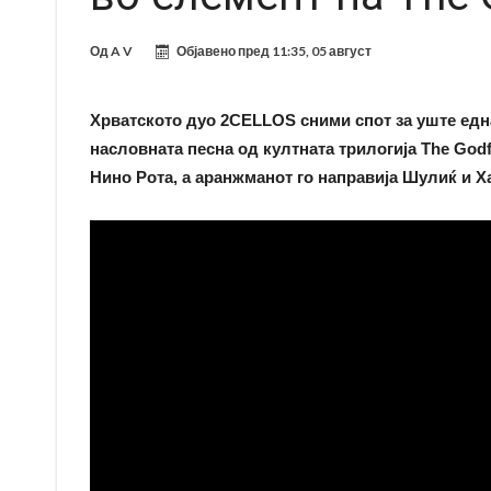
Од
A V
Објавено пред
11:35, 05 август
Хрватското дуо 2CELLOS сними спот за уште една
насловната песна од култната трилогија The Godf
Нино Рота, a аранжманот го направија Шулиќ и Х