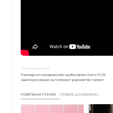
Претходна статија
Палмарсон незадоволен од Веспрем: Кил и ПСЖ
заинтересирани за големиот ракометен талент
ПОВРЗАНИ СТАТИИ
ПОВЕЌЕ ШОУБИЗНИС