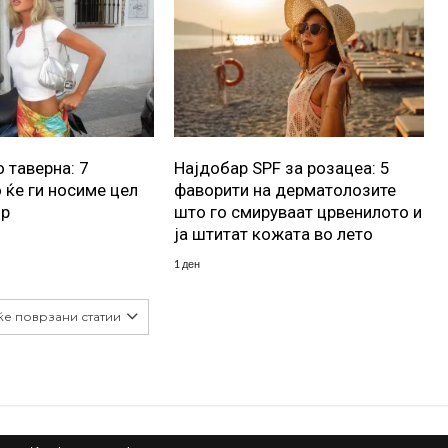
 таверна: 7
Најдобар SPF за розацеа: 5
 ќе ги носиме цел
фаворити на дерматолозите
ор
што го смируваат црвенилото и
ја штитат кожата во лето
1 ден
ќе поврзани статии