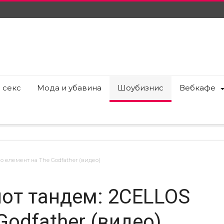
 секс
Мода и убавина
Шоубизнис
Вебкафе
о елемент на The Godfather (видео)
иот тандем: 2CELLOS
Godfather (видео)