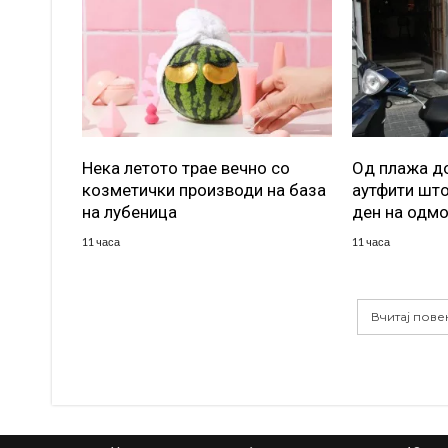
Нека летото трае вечно со
Од плажа до
козметички производи на база
аутфити што
на лубеница
ден на одм
11 часа
11 часа
Вчитај пове