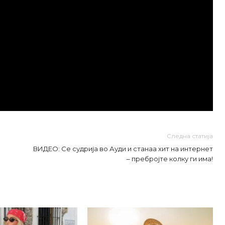
Следна статија
ВИДЕО: Се судрија во Ауди и станаа хит на интернет
– пребројте колку ги има!