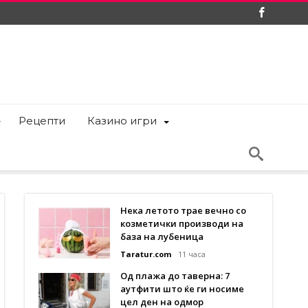
Рецепти
Казино игри
Нека летото трае вечно со
козметички производи на
база на лубеница
Taratur.com
11 часа
Од плажа до таверна: 7
аутфити што ќе ги носиме
цел ден на одмор