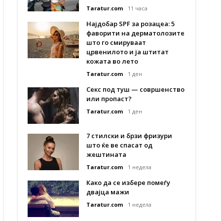
Taratur.com
11 часа
Најдобар SPF за розацеа: 5
фаворити на дерматолозите
што го смируваат
црвенилото и ја штитат
кожата во лето
Taratur.com
1 ден
Секс под туш — совршенство
или пропаст?
Taratur.com
1 ден
7 стилски и брзи фризури
што ќе ве спасат од
жештината
Taratur.com
1 недела
Како да се избере помеѓу
двајца мажи
Taratur.com
1 недела