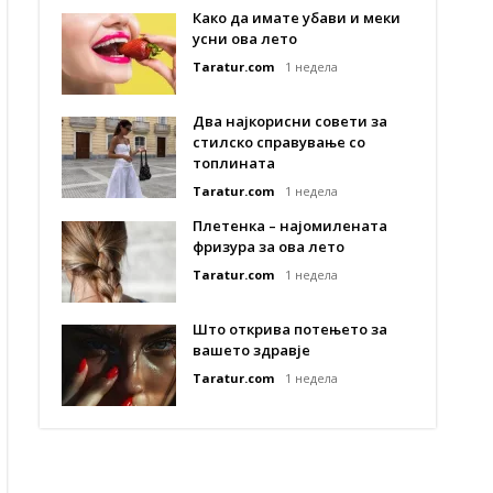
Како да имате убави и меки
усни ова лето
Taratur.com
1 недела
Два најкорисни совети за
стилско справување со
топлината
Taratur.com
1 недела
Плетенка – најомилената
фризура за ова лето
Taratur.com
1 недела
Што открива потењето за
вашето здравје
Taratur.com
1 недела