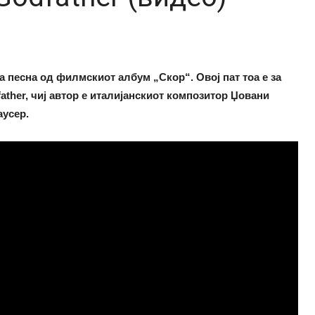
 песна од филмскиот албум „Скор“. Овој пат тоа е за
ather, чиј автор е италијанскиот композитор Џовани
аусер.