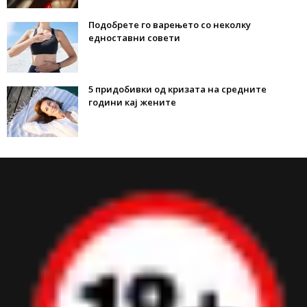
Подобрете го варењето со неколку
едноставни совети
5 придобивки од кризата на средните
години кај жените