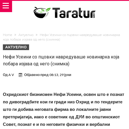
Home
Актуелно
Нефи Усеини со пцовки навредуваше новинарка
која побара изјава од него (снимка)
АКТУЕЛНО
Нефи Усеини со пцовки навредуваше новинарка која
побара изјава од него (снимка)
Од
A V
Објавено пред
08:13, 29 јуни
Охридскиот бизнисмен Нефи Усеини, освен што е познат
по дивоградбите кои ги гради низ Охрид и по тендерите
што ги добива неговата фирма во локалните јавни
претпријатија, иако е советник од ДУИ во општинскиот
Совет, познат е и по неговите физички и вербални