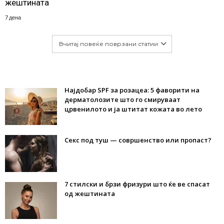
жештината
7 дена
Вчитај повеќе поврзани статии
Најдобар SPF за розацеа: 5 фаворити на
дерматолозите што го смируваат
црвенилото и ја штитат кожата во лето
Секс под туш — совршенство или пропаст?
7 стилски и брзи фризури што ќе ве спасат
од жештината