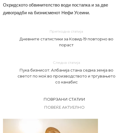
Охридското обвинителство води постапка и за две
дивоградби на бизнисменот Нефи Усеини.
Претходна статија
Дневните статистики за Ковид-19 повторно во
пораст
Следна статија
Пука бизнисот: Албанија стана седма земја во
светот по моќ во производството и тргувањето
со канабис
ПОВРЗАНИ СТАТИИ
ПОВЕЌЕ АКТУЕЛНО