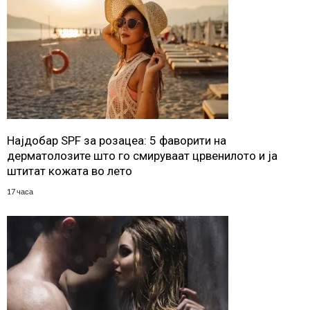
Најдобар SPF за розацеа: 5 фаворити на
дерматолозите што го смируваат црвенилото и ја
штитат кожата во лето
17 часа