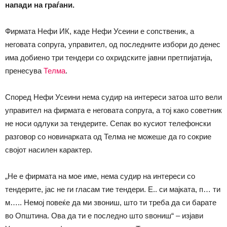
напади на граѓани.
Фирмата Нефи ИК, каде Нефи Усеини е сопственик, а
неговата сопруга, управител, од последните избори до денес
има добиено три тендери со охридските јавни претпијатија,
пренесува
Телма
.
Според Нефи Усеини нема судир на интереси затоа што вели
управител на фирмата е неговата сопруга, а тој како советник
не носи одлуки за тендерите. Сепак во кусиот телефонски
разговор со новинарката од Телма не можеше да го сокрие
својот насилен карактер.
„Не е фирмата на мое име, нема судир на интереси со
тендерите, јас не ги гласам тие тендери. Е.. си мајката, п… ти
м….. Немој повеќе да ми звониш, што ти треба да си барате
во Општина. Ова да ти е последно што ѕвониш“ – изјави