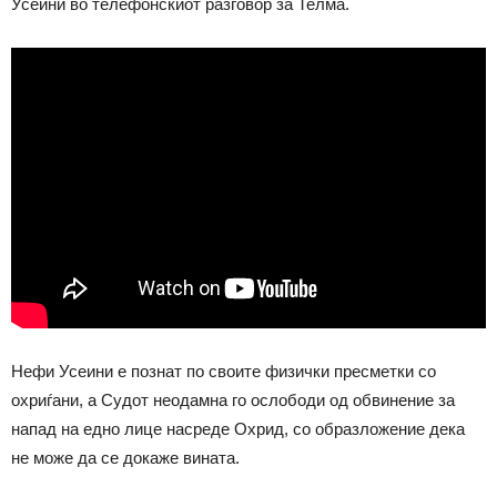
Усеини во телефонскиот разговор за Телма.
Нефи Усеини е познат по своите физички пресметки со
охриѓани, а Судот неодамна го ослободи од обвинение за
напад на едно лице насреде Охрид, со образложение дека
не може да се докаже вината.