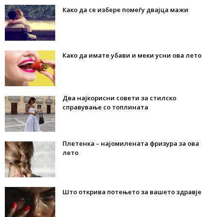
Како да се избере помеѓу двајца мажи
Како да имате убави и меки усни ова лето
Два најкорисни совети за стилско
справување со топлината
Плетенка – најомилената фризура за ова
лето
Што открива потењето за вашето здравје