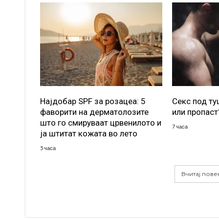
Најдобар SPF за розацеа: 5
Секс под т
фаворити на дерматолозите
или пропаст
што го смируваат црвенилото и
7 часа
ја штитат кожата во лето
5 часа
Вчитај пове