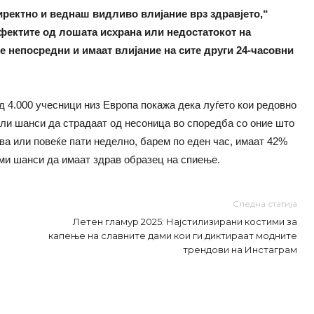
ректно и веднаш видливо влијание врз здравјето,“
ефектите од лошата исхрана или недостатокот на
е непосредни и имаат влијание на сите други 24-часовни
 4.000 учесници низ Европа покажа дека луѓето кои редовно
али шанси да страдаат од несоница во споредба со оние што
два или повеќе пати неделно, барем по еден час, имаат 42%
ми шанси да имаат здрав образец на спиење.
Следна статија
Летен гламур 2025: Најстилизирани костими за
капење на славните дами кои ги диктираат модните
трендови на Инстаграм