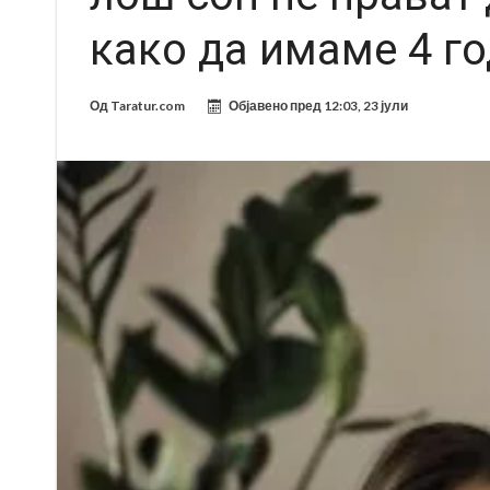
како да имаме 4 г
Од
Taratur.com
Објавено пред
12:03, 23 јули