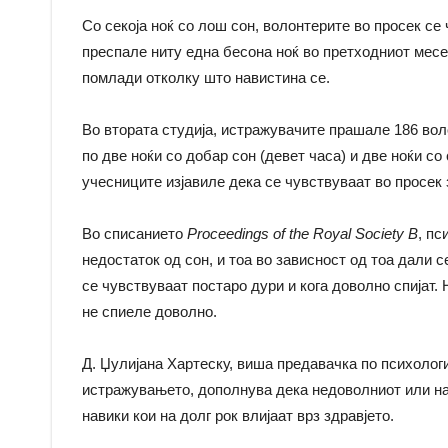
Со секоја ноќ со лош сон, волонтерите во просек се
преспале ниту една бесона ноќ во претходниот месе
помлади отколку што навистина се.
Во втората студија, истражувачите прашале 186 воло
по две ноќи со добар сон (девет часа) и две ноќи с
учесниците изјавиле дека се чувствуваат во просек 
Во списанието
Proceedings of the Royal Society B
, пс
недостаток од сон, и тоа во зависност од тоа дали 
се чувствуваат постаро дури и кога доволно спијат.
не спиеле доволно.
Д. Џулијана Хартеску, виша предавачка по психологи
истражувањето, дополнува дека недоволниот или на
навики кои на долг рок влијаат врз здравјето.