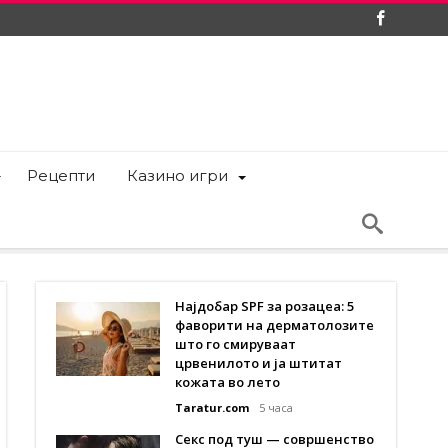
Рецепти
Казино игри
Најдобар SPF за розацеа: 5
фаворити на дерматолозите
што го смируваат
црвенилото и ја штитат
кожата во лето
Taratur.com
5 часа
Секс под туш — совршенство