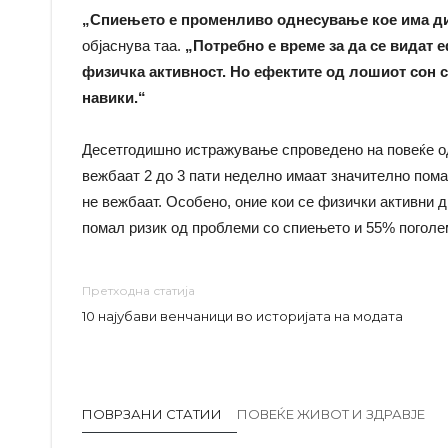
„Спиењето е променливо однесување кое има ди
објаснува таа.
„Потребно е време за да се видат 
физичка активност. Но ефектите од лошиот сон с
навики.“
Десетгодишно истражување спроведено на повеќе од
вежбаат 2 до 3 пати неделно имаат значително пом
не вежбаат. Особено, оние кои се физички активни 
помал ризик од проблеми со спиењето и 55% поголе
Претходна статија
10 најубави венчаници во историјата на модата
ПОВРЗАНИ СТАТИИ
ПОВЕЌЕ ЖИВОТ И ЗДРАВЈЕ