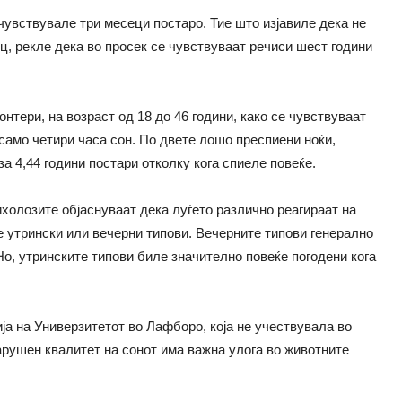
 чувствувале три месеци постаро. Тие што изјавиле дека не
ц, рекле дека во просек се чувствуваат речиси шест години
нтери, на возраст од 18 до 46 години, како се чувствуваат
о само четири часа сон. По двете лошо преспиени ноќи,
за 4,44 години постари отколку кога спиеле повеќе.
ихолозите објаснуваат дека луѓето различно реагираат на
се утрински или вечерни типови. Вечерните типови генерално
 Но, утринските типови биле значително повеќе погодени кога
ја на Универзитетот во Лафборо, која не учествувала во
рушен квалитет на сонот има важна улога во животните