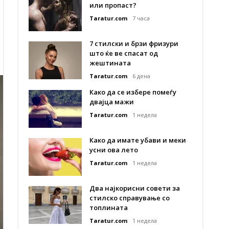
или пропаст?
Taratur.com
7 часа
7 стилски и брзи фризури
што ќе ве спасат од
жештината
Taratur.com
6 дена
Како да се избере помеѓу
двајца мажи
Taratur.com
1 недела
Како да имате убави и меки
усни ова лето
Taratur.com
1 недела
Два најкорисни совети за
стилско справување со
топлината
Taratur.com
1 недела