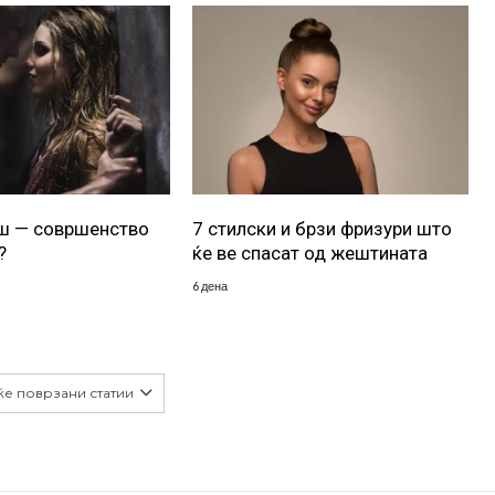
уш — совршенство
7 стилски и брзи фризури што
?
ќе ве спасат од жештината
6 дена
ќе поврзани статии