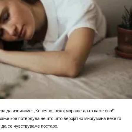
ра да извикаме: „Конечно, некој мораше да го каже ова!“.
ување кое потврдува нешто што веројатно многумина веќе го
т да се чувствуваме постаро.