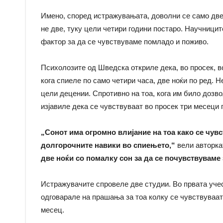
Имено, според истражувањата, доволни се само две 
не две, туку цели четири години постаро. Научницит
фактор за да се чувствуваме помладо и поживо.
Психолозите од Шведска откриле дека, во просек, в
кога спиеле по само четири часа, две ноќи по ред. Н
цели децении. Спротивно на тоа, кога им било дозво
изјавиле дека се чувствуваат во просек три месеци 
„Сонот има огромно влијание на тоа како се чувс
долгорочните навики во спиењето,“
вели авторка
две ноќи со помалку сон за да се почувствуваме
Истражувачите спровеле две студии. Во првата учес
одговарале на прашања за тоа колку се чувствуваат
месец.