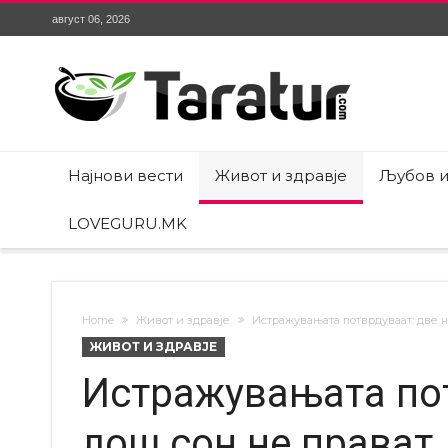
август 06, 2026
Најнови вести
Живот и здравје
Љубов и
LOVEGURU.MK
Home
Живот и здравје
Истражувањата потврдуваат: две н
ЖИВОТ И ЗДРАВЈЕ
Истражувањата пот
лош сон не прават 