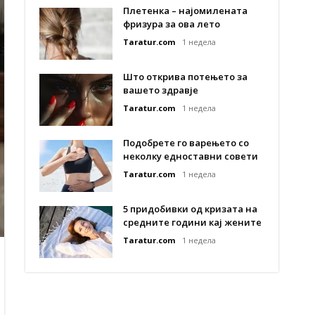
Плетенка – најомилената
фризура за ова лето
Taratur.com
1 недела
Што открива потењето за
вашето здравје
Taratur.com
1 недела
Подобрете го варењето со
неколку едноставни совети
Taratur.com
1 недела
5 придобивки од кризата на
средните години кај жените
Taratur.com
1 недела