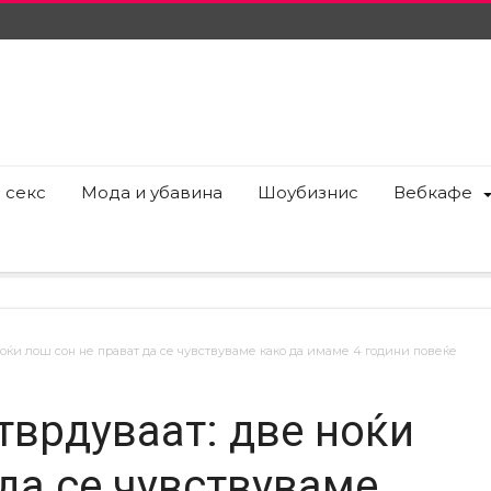
 секс
Мода и убавина
Шоубизнис
Вебкафе
оќи лош сон не прават да се чувствуваме како да имаме 4 години повеќе
врдуваат: две ноќи
да се чувствуваме