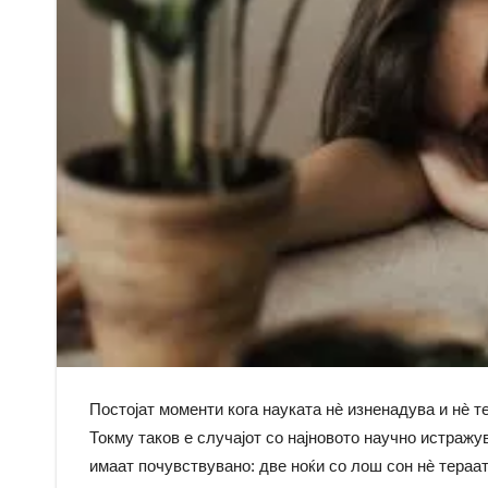
Постојат моменти кога науката нè изненадува и нè те
Токму таков е случајот со најновото научно истраж
имаат почувствувано: две ноќи со лош сон нè тераа