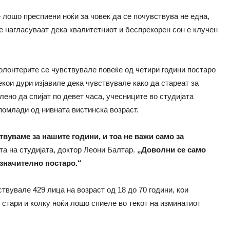
лошо преспиени ноќи за човек да се почувствува не една,
е нагласуваат дека квалитетниот и беспрекорен сон е клучен
олонтерите се чувствувале повеќе од четири години постаро
екои дури изјавиле дека чувствувале како да стареат за
лено да спијат по девет часа, учесниците во студијата
помлади од нивната вистинска возраст.
твуваме за нашите години, и тоа не важи само за
та на студијата, доктор Леони Балтaр.
„Доволни се само
 значително постаро.“
твувале 429 лица на возраст од 18 до 70 години, кои
 стари и колку ноќи лошо спиеле во текот на изминатиот