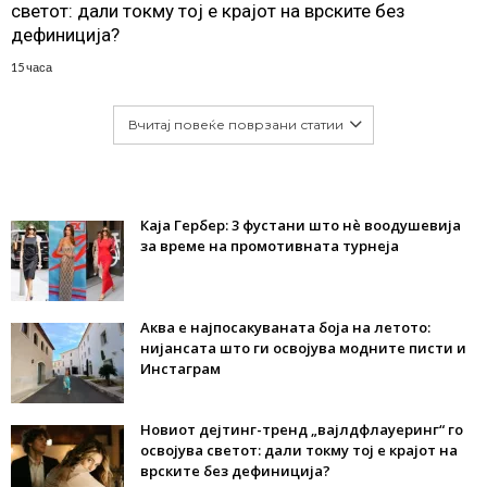
светот: дали токму тој е крајот на врските без
дефиниција?
15 часа
Вчитај повеќе поврзани статии
Каја Гербер: 3 фустани што нè воодушевија
за време на промотивната турнеја
Аква е најпосакуваната боја на летото:
нијансата што ги освојува модните писти и
Инстаграм
Новиот дејтинг-тренд „вајлдфлауеринг“ го
освојува светот: дали токму тој е крајот на
врските без дефиниција?