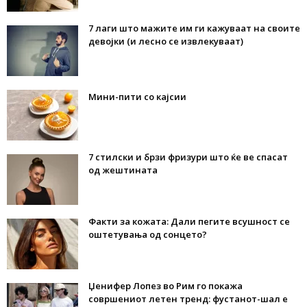
7 лаги што мажите им ги кажуваат на своите
девојки (и лесно се извлекуваат)
Мини-пити со кајсии
7 стилски и брзи фризури што ќе ве спасат
од жештината
Факти за кожата: Дали пегите всушност се
оштетувања од сонцето?
Џенифер Лопез во Рим го покажа
совршениот летен тренд: фустанот-шал е