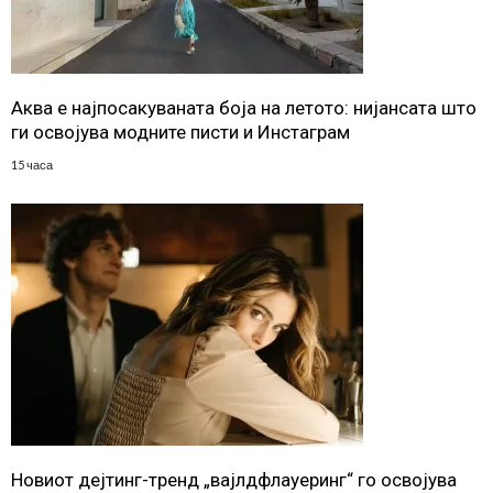
Аква е најпосакуваната боја на летото: нијансата што
ги освојува модните писти и Инстаграм
15 часа
Новиот дејтинг-тренд „вајлдфлауеринг“ го освојува