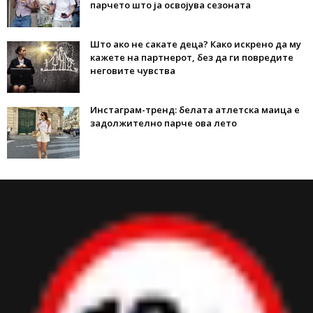
парчето што ја освојува сезоната
Што ако не сакате деца? Како искрено да му
кажете на партнерот, без да ги повредите
неговите чувства
Инстаграм-тренд: белата атлетска маица е
задолжително парче ова лето