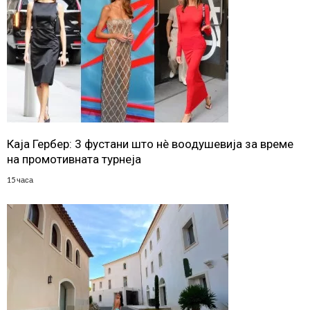
Каја Гербер: 3 фустани што нè воодушевија за време
на промотивната турнеја
15 часа