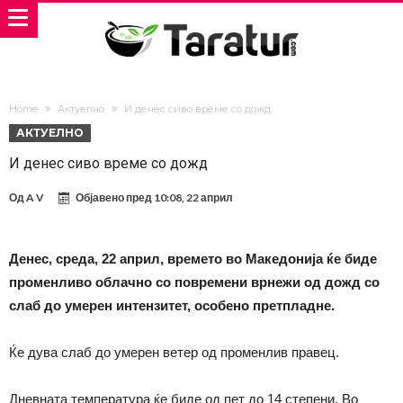
Home
Актуелно
И денес сиво време со дожд
АКТУЕЛНО
И денес сиво време со дожд
Од
A V
Објавено пред
10:08, 22 април
Денес, среда, 22 април, времето во Македонија ќе биде
променливо облачно со повремени врнежи од дожд со
слаб до умерен интензитет, особено претпладне.
Ќе дува слаб до умерен ветер од променлив правец.
Дневната температура ќе биде од пет до 14 степени. Во