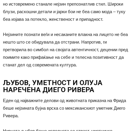
но истовремено станале нејзин препознатлив стил. Широки
блузи, раскошни детали и јарки бои не беа само мода – туку
беа изјава за потекло, женственост и припадност.
Нејзините познати веѓи и несаканите влакна на лицето не беа
нешто што се обидувала да отстрани. Напротив, ги
претворила во симбол на својата автентичност, децении пред
поимите како прифаќање на себе и телесна позитивност да
станат дел од современата култура.
ЉУБОВ, УМЕТНОСТ И ОЛУЈА
НАРЕЧЕНА ДИЕГО РИВЕРА
Еден од најважните делови од животната приказна на Фрида
беше нејзината бујна врска со мексиканскиот уметник Диего
Ривера.
Нивната љубов беше исполнета со страст, уметничко