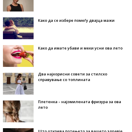
Како да се избере помеѓу двајца мажи
Како да имате убави и меки усни ова лето
Два најкорисни совети за стилско
справување со топлината
Плетенка – најомилената фризура за ова
лето
Што открива потењето за вашето здравје