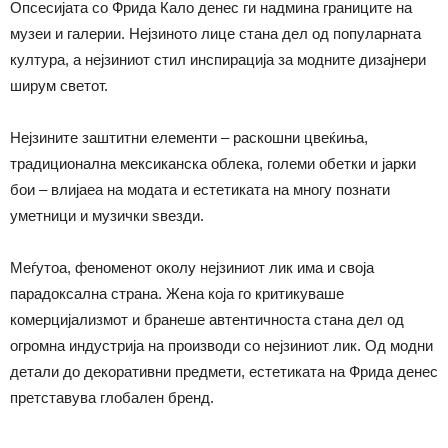
Опсесијата со Фрида Кало денес ги надмина границите на
музеи и галерии. Нејзиното лице стана дел од популарната
култура, а нејзиниот стил инспирација за модните дизајнери
ширум светот.
Нејзините заштитни елементи – раскошни цвеќиња,
традиционална мексиканска облека, големи обетки и јарки
бои – влијаеа на модата и естетиката на многу познати
уметници и музички ѕвезди.
Меѓутоа, феноменот околу нејзиниот лик има и своја
парадоксална страна. Жена која го критикуваше
комерцијализмот и бранеше автентичноста стана дел од
огромна индустрија на производи со нејзиниот лик. Од модни
детали до декоративни предмети, естетиката на Фрида денес
претставува глобален бренд.