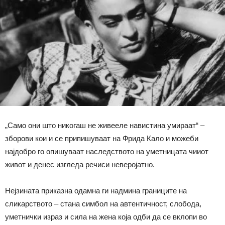
„Само они што никогаш не живееле навистина умираат“ –
зборови кои и се припишуваат на Фрида Кало и можеби
најдобро го опишуваат наследството на уметницата чииот
живот и денес изгледа речиси неверојатно.
Нејзината приказна одамна ги надмина границите на
сликарството – стана симбол на автентичност, слобода,
уметнички израз и сила на жена која одби да се вклопи во