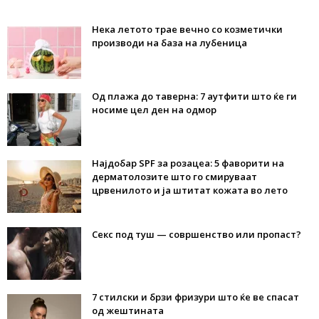
Нека летото трае вечно со козметички
производи на база на лубеница
Од плажа до таверна: 7 аутфити што ќе ги
носиме цел ден на одмор
Најдобар SPF за розацеа: 5 фаворити на
дерматолозите што го смируваат
црвенилото и ја штитат кожата во лето
Секс под туш — совршенство или пропаст?
7 стилски и брзи фризури што ќе ве спасат
од жештината