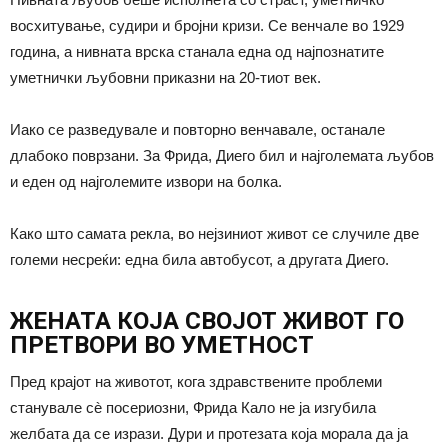
восхитување, судири и бројни кризи. Се венчале во 1929
година, а нивната врска станала една од најпознатите
уметнички љубовни приказни на 20-тиот век.
Иако се разведувале и повторно венчавале, останале
длабоко поврзани. За Фрида, Диего бил и најголемата љубов
и еден од најголемите извори на болка.
Како што самата рекла, во нејзиниот живот се случиле две
големи несреќи: една била автобусот, а другата Диего.
ЖЕНАТА КОЈА СВОЈОТ ЖИВОТ ГО
ПРЕТВОРИ ВО УМЕТНОСТ
Пред крајот на животот, кога здравствените проблеми
станувале сè посериозни, Фрида Кало не ја изгубила
желбата да се изрази. Дури и протезата која морала да ја