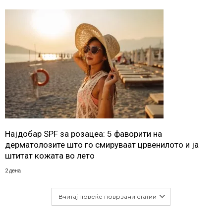
Најдобар SPF за розацеа: 5 фаворити на
дерматолозите што го смируваат црвенилото и ја
штитат кожата во лето
2 дена
Вчитај повеќе поврзани статии