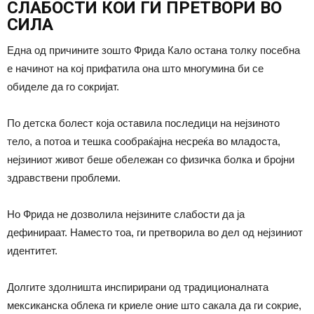
СЛАБОСТИ КОИ ГИ ПРЕТВОРИ ВО
СИЛА
Една од причините зошто Фрида Кало остана толку посебна
е начинот на кој прифатила она што многумина би се
обиделе да го сокријат.
По детска болест која оставила последици на нејзиното
тело, а потоа и тешка сообраќајна несреќа во младоста,
нејзиниот живот беше обележан со физичка болка и бројни
здравствени проблеми.
Но Фрида не дозволила нејзините слабости да ја
дефинираат. Наместо тоа, ги претворила во дел од нејзиниот
идентитет.
Долгите здолништа инспирирани од традиционалната
мексиканска облека ги криеле оние што сакала да ги сокрие,