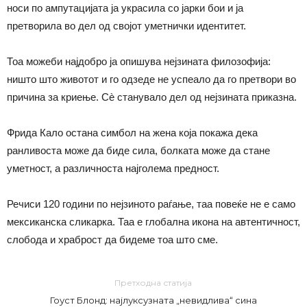
носи по ампутацијата ја украсила со јарки бои и ја
претворила во дел од својот уметнички идентитет.
Тоа можеби најдобро ја опишува нејзината филозофија:
ништо што животот и го одзеде не успеало да го претвори во
причина за криење. Сè станувало дел од нејзината приказна.
Фрида Кало остана симбол на жена која покажа дека
ранливоста може да биде сила, болката може да стане
уметност, а различноста најголема предност.
Речиси 120 години по нејзиното раѓање, таа повеќе не е само
мексиканска сликарка. Таа е глобална икона на автентичност,
слобода и храброст да бидеме тоа што сме.
Претходна статија
Гоуст Блонд: најлуксузната „невидлива“ сина