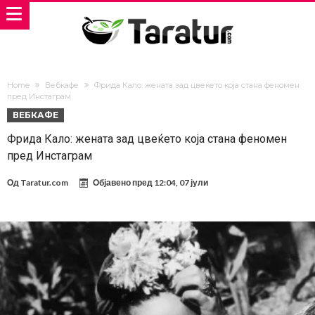
Home
Вебкафе
Фрида Кало: жената зад цвеќето која стана феномен
пред Инстаграм
ВЕБКАФЕ
Фрида Кало: жената зад цвеќето која стана феномен
пред Инстаграм
Од
Taratur.com
Објавено пред
12:04, 07 јули