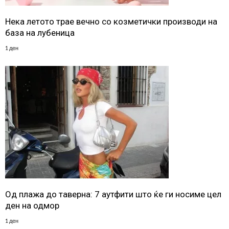
Нека летото трае вечно со козметички производи на
база на лубеница
1 ден
Од плажа до таверна: 7 аутфити што ќе ги носиме цел
ден на одмор
1 ден