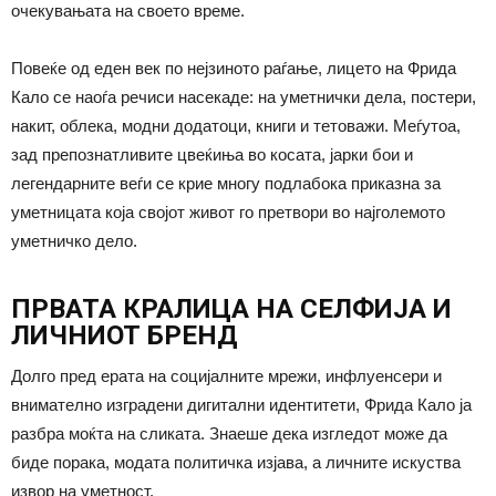
очекувањата на своето време.
Повеќе од еден век по нејзиното раѓање, лицето на Фрида
Кало се наоѓа речиси насекаде: на уметнички дела, постери,
накит, облека, модни додатоци, книги и тетоважи. Меѓутоа,
зад препознатливите цвеќиња во косата, јарки бои и
легендарните веѓи се крие многу подлабока приказна за
уметницата која својот живот го претвори во најголемото
уметничко дело.
ПРВАТА КРАЛИЦА НА СЕЛФИЈА И
ЛИЧНИОТ БРЕНД
Долго пред ерата на социјалните мрежи, инфлуенсери и
внимателно изградени дигитални идентитети, Фрида Кало ја
разбра моќта на сликата. Знаеше дека изгледот може да
биде порака, модата политичка изјава, а личните искуства
извор на уметност.