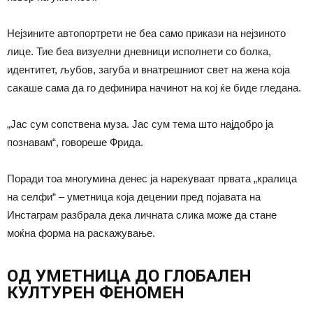
Нејзините автопортрети не беа само прикази на нејзиното
лице. Тие беа визуелни дневници исполнети со болка,
идентитет, љубов, загуба и внатрешниот свет на жена која
сакаше сама да го дефинира начинот на кој ќе биде гледана.
„Јас сум сопствена муза. Јас сум тема што најдобро ја
познавам“, говореше Фрида.
Поради тоа многумина денес ја нарекуваат првата „кралица
на селфи“ – уметница која децении пред појавата на
Инстаграм разбрала дека личната слика може да стане
моќна форма на раскажување.
ОД УМЕТНИЦА ДО ГЛОБАЛЕН
КУЛТУРЕН ФЕНОМЕН