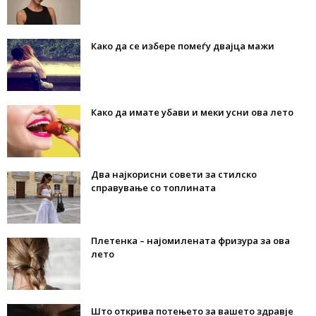
Како да се избере помеѓу двајца мажи
Како да имате убави и меки усни ова лето
Два најкорисни совети за стилско
справување со топлината
Плетенка – најомилената фризура за ова
лето
Што открива потењето за вашето здравје