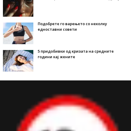
Подобрете го варењето со неколку
едноставни совети
5 придобивки од кризата на средните
години кај жените