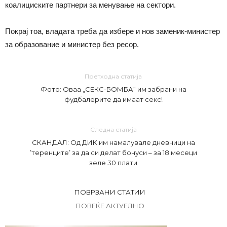
коалициските партнери за менување на сектори.
Покрај тоа, владата треба да избере и нов заменик-министер
за образование и министер без ресор.
Претходна статија
Фото: Оваа „СЕКС-БОМБА“ им забрани на
фудбалерите да имаат секс!
Следна статија
СКАНДАЛ: Од ДИК им намалувале дневници на
’теренците’ за да си делат бонуси – за 18 месеци
зеле 30 плати
ПОВРЗАНИ СТАТИИ
ПОВЕЌЕ АКТУЕЛНО