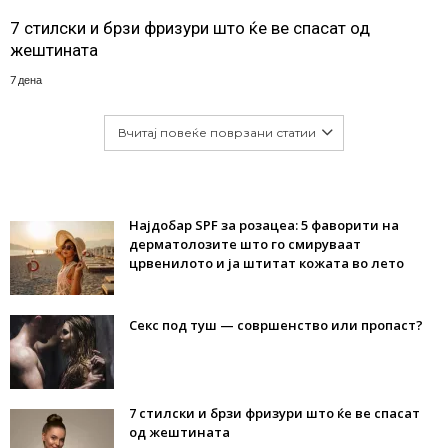
7 стилски и брзи фризури што ќе ве спасат од
жештината
7 дена
Вчитај повеќе поврзани статии
Најдобар SPF за розацеа: 5 фаворити на
дерматолозите што го смируваат
црвенилото и ја штитат кожата во лето
Секс под туш — совршенство или пропаст?
7 стилски и брзи фризури што ќе ве спасат
од жештината