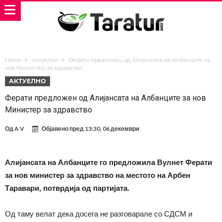
Home
Актуелно
Ферати предложен од Алијансата на Албанците за
нов Министер за здравство
АКТУЕЛНО
Ферати предложен од Алијансата на Албанците за нов
Министер за здравство
Од
A V
Објавено пред
13:30, 06 декември
Алијансата на Албанците го предложила Вулнет Ферати
за нов министер за здравство на местото на Арбен
Таравари, потврдија од партијата.
Од таму велат дека досега не разговарале со СДСМ и