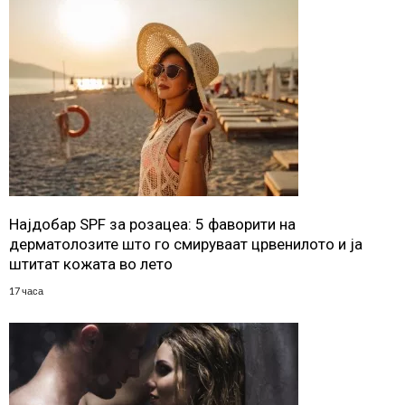
Најдобар SPF за розацеа: 5 фаворити на
дерматолозите што го смируваат црвенилото и ја
штитат кожата во лето
17 часа