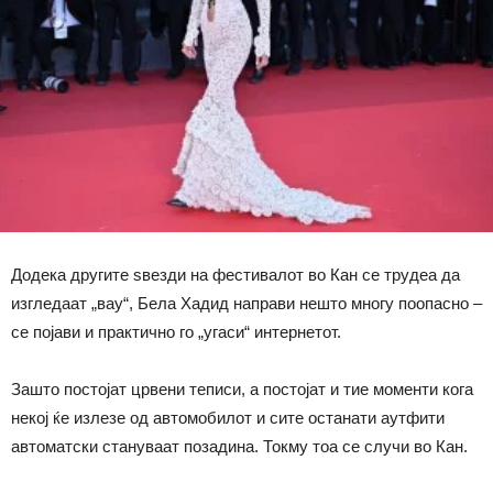
Додека другите ѕвезди на фестивалот во Кан се трудеа да
изгледаат „вау“, Бела Хадид направи нешто многу поопасно –
се појави и практично го „угаси“ интернетот.
Зашто постојат црвени теписи, а постојат и тие моменти кога
некој ќе излезе од автомобилот и сите останати аутфити
автоматски стануваат позадина. Токму тоа се случи во Кан.