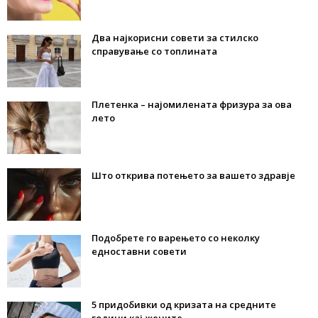
Два најкорисни совети за стилско
справување со топлината
Плетенка – најомилената фризура за ова
лето
Што открива потењето за вашето здравје
Подобрете го варењето со неколку
едноставни совети
5 придобивки од кризата на средните
години кај жените