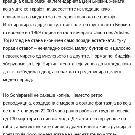
креација беше омаж на легендарната Џејн Биркин, жената
која уште кон крајот на шеесеттите изгледаше како
правилата на модата за неа едноставно да не постојат.
Инспирацијата дојде од култниот плетен фустан што Биркин
го носеше во 1969 година на гала вечерата Union des Artistes.
Тој изглед не стана иконичен само поради естетиката, туку
поради ставот – ненападно секси, малку бунтовно и целосно
невознемирено од мислењето на другите. Нормално, бидејќи
зборуваме за Џејн Биркин, жената која успеа да изгледа како
да се разбудила едвај, а сепак да го редефинира целиот
моден период.
Но Schiaparelli не сакаше копија. Наместо ретро
репродукција, создадена е модерна couture фантазија во која
се вплетени дури 22.000 часа рачна работа и труд на повеќе
од 130 мајстори на висока мода. Детаљите со врзување на
грбот, архитектонските линии и драматичната конструкција ја
претворија бохо романтиката на шеесеттите во ултра-