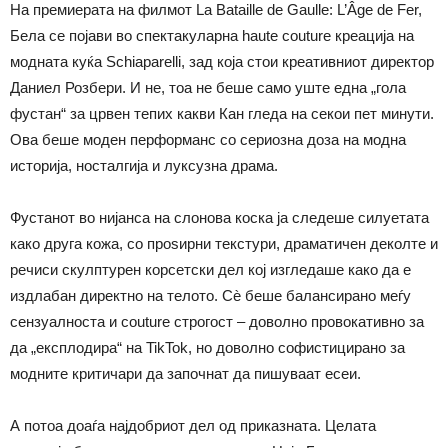
На премиерата на филмот La Bataille de Gaulle: L’Âge de Fer,
Бела се појави во спектакуларна haute couture креација на
модната куќа Schiaparelli, зад која стои креативниот директор
Даниел Розбери. И не, тоа не беше само уште една „гола
фустан“ за црвен тепих какви Кан гледа на секои пет минути.
Ова беше моден перформанс со сериозна доза на модна
историја, носталгија и луксузна драма.
Фустанот во нијанса на слонова коска ја следеше силуетата
како друга кожа, со проѕирни текстури, драматичен деколте и
речиси скулптурен корсетски дел кој изгледаше како да е
издлабан директно на телото. Сѐ беше балансирано меѓу
сензуалноста и couture строгост – доволно провокативно за
да „експлодира“ на TikTok, но доволно софистицирано за
модните критичари да започнат да пишуваат есеи.
А потоа доаѓа најдобриот дел од приказната. Целата