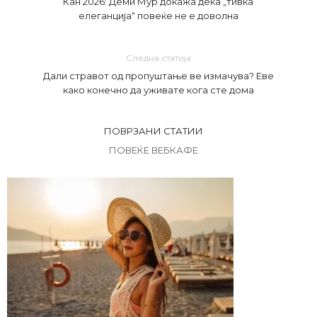
Кан 2026: Деми Мур докажа дека „тивка
елеганција“ повеќе не е доволна
Следна статија
Дали стравот од пропуштање ве измачува? Еве
како конечно да уживате кога сте дома
ПОВРЗАНИ СТАТИИ
ПОВЕЌЕ ВЕБКАФЕ