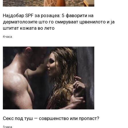
Најдобар SPF за розацеа: 5 фаворити на
дерматолозите што го смируваат црвенилото и ја
штитат кожата во лето
4 часа
Секс под туш — совршенство или пропаст?
5 часа