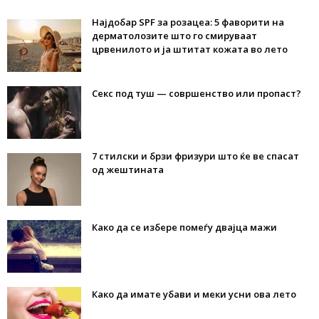
Најдобар SPF за розацеа: 5 фаворити на
дерматолозите што го смируваат
црвенилото и ја штитат кожата во лето
Секс под туш — совршенство или пропаст?
7 стилски и брзи фризури што ќе ве спасат
од жештината
Како да се избере помеѓу двајца мажи
Како да имате убави и меки усни ова лето