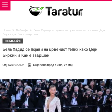
Home
Вебкафе
Бела Хадид се појави на црвениот тепих како Џејн
Биркин, а Кан е завршен
ВЕБКАФЕ
Бела Хадид се појави на црвениот тепих како Џејн
Биркин, а Кан е завршен
Од
Taratur.com
Објавено пред
12:05, 26 мај