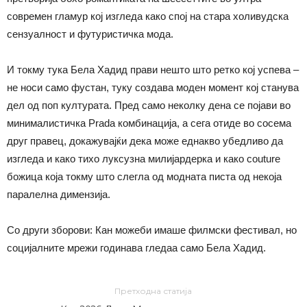
современ гламур кој изгледа како спој на стара холивудска
сензуалност и футуристичка мода.
И токму тука Бела Хадид прави нешто што ретко кој успева –
не носи само фустан, туку создава моден момент кој станува
дел од поп културата. Пред само неколку дена се појави во
минималистичка Prada комбинација, а сега отиде во сосема
друг правец, докажувајќи дека може еднакво убедливо да
изгледа и како тихо луксузна милијардерка и како couture
божица која токму што слегла од модната писта од некоја
паралелна димензија.
Со други зборови: Кан можеби имаше филмски фестивал, но
социјалните мрежи годинава гледаа само Бела Хадид.
Претходна статија